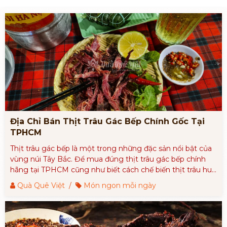
Địa Chỉ Bán Thịt Trâu Gác Bếp Chính Gốc Tại
TPHCM
Thịt trâu gác bếp là một trong những đặc sản nổi bật của
vùng núi Tây Bắc. Để mua đúng thịt trâu gác bếp chính
hãng tại TPHCM cũng như biết cách chế biến thịt trâu hun
khói thành món ngon nhất hãy theo dõi chi tiết bài viết
Quà Quê Việt
/
Món ngon mỗi ngày
sau đây.