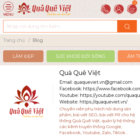
MENU
Trang chủ
Blog
LÀM ĐẸP
SỨC KHOẺ ĐỜI SỐNG
ẨM T
Quà Quê Việt
Email: quaqueviet.vn@gmail.com
Facebook: https://www.facebook.c
Youtube: https://youtube.com/quaqu
Website: https://quaqueviet.vn/
Chuyên viên phụ trách nội dung sản
phẩm, bài viết SEO, bài viết PR cho hệ
thống Quà Quê Việt, quản lý hệ thống
các kênh truyền thông Google,
Facebook, Youtube, Zalo, Tiktok...