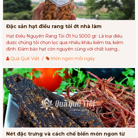
Đặc sản hạt điều rang tỏi ớt nhà làm
Hạt Điều Nguyên Rang Tỏi Ớt hủ 5000 gr: Là loại điều
được chúng tôi chọn lọc qua nhiều khâu kiểm tra, kiểm
định. Đảm bảo hạt còn nguyên cùng với chất lượng
không hề bị giảm đi, tạo cảm giác thơm ngon, giòn tan,
Quà Quê Việt
/
Món ngon mỗi ngày
kết hợp với vị mặn không quá chát mag thanh thanh mắt
mẻ, hấp dẫn đến những hạt cuối cùng.
Nét đặc trưng và cách chế biến món ngon từ