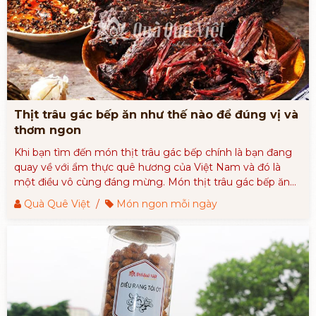
Thịt trâu gác bếp ăn như thế nào để đúng vị và
thơm ngon
Khi bạn tìm đến món thịt trâu gác bếp chính là bạn đang
quay về với ẩm thực quê hương của Việt Nam và đó là
một điều vô cùng đáng mừng. Món thịt trâu gác bếp ăn
như thế nào thì mới chuẩn hương vị và đậm đà bản sắc
Quà Quê Việt
/
Món ngon mỗi ngày
dân tộc.