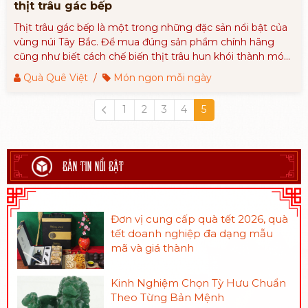
thịt trâu gác bếp
Thịt trâu gác bếp là một trong những đặc sản nổi bật của
vùng núi Tây Bắc. Để mua đúng sản phẩm chính hãng
cũng như biết cách chế biến thịt trâu hun khói thành món
ngon nhất hãy theo dõi chi tiết bài viết sau đây.
Quà Quê Việt
/
Món ngon mỗi ngày
1
2
3
4
5
BẢN TIN NỔI BẬT
Đơn vị cung cấp quà tết 2026, quà
tết doanh nghiệp đa dạng mẫu
mã và giá thành
Kinh Nghiệm Chọn Tỳ Hưu Chuẩn
Theo Từng Bản Mệnh