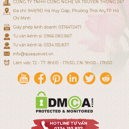
CÔNG TY TNHH CÔNG NGHỆ VÀ TRUYỀN THÔNG 247
Đa chỉ: 949/9D Hà Huy Giáp, Phường Thới An, TP Hồ
Chí Minh
Giấy phép kinh doanh: 0316472471
Tư vấn kênh sỉ: 0966.080.867
Tư vấn kênh lẻ: 0334.155.837
info@quaqueviet.vn
Làm việc T2 - T7: 8h00 - 17h30, CN: 9h00 - 17h00
HOTLINE TƯ VẤN
0334.155.837