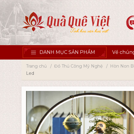
DANH MỤC SẢN PHẨM
Về chúng
Trang chủ
Đồ Thủ Công Mỹ Nghệ
Hòn Non B
Led