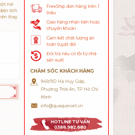
một nơi
FreeShip đơn hàng trên 1
diện tích
triệu
nên thay
Giao hàng nhận tiền hoặc
chuyển khoản
Cam kết chất lượng an
toàn tuyệt đối
Đổi trả nếu có lỗi từ nhà
sản xuất
CHĂM SÓC KHÁCH HÀNG
949/9D Hà Huy Giáp,
Phường Thới An, TP Hồ Chí
Minh
info@quaqueviet.vn
HOTLINE TƯ VẤN
0388.982.680