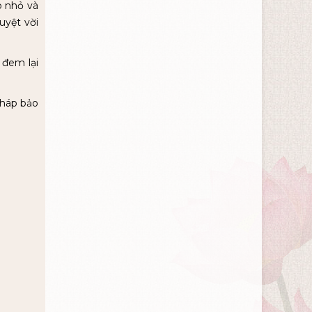
o nhỏ và
uyệt vời
 đem lại
pháp bảo