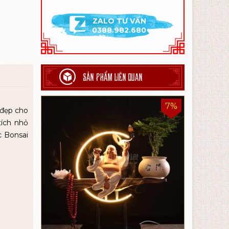
ZALO TƯ VẤN
0388.982.680
SẢN PHẨM LIÊN QUAN
7%
 đẹp cho
tích nhỏ
c Bonsai