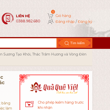
Giỏ hàng
LIÊN HỆ
0388.982.680
/
Đăng nhập
Đăng ký
Tìm kiếm
n Sương Tạo Khói, Thác Trầm Hương và Vòng Đèn
ác
ác
Cho phép kiểm hàng trước
ất bằng
khi nhận
iệc làm