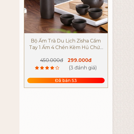
Bộ Ấm Trà Du Lịch Zisha Cầm
Tay 1 Ấm 4 Chén Kèm Hủ Chứa
Trà Tím Gốm Sứ
450.000đ
299.000đ
(3 đánh giá)
Đã bán 53