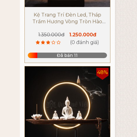
Kệ Trang Trí Đèn Led, Tháp
Trầm Hương Vòng Tròn Hào
Quang Kèm Tượng Di Lặc
1.350.000đ
1.250.000đ
(0 đánh giá)
Đã bán 11
48%