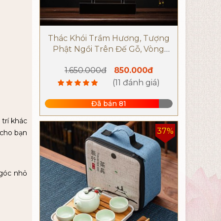
Thác Khói Trầm Hương, Tượng
Phật Ngồi Trên Đế Gỗ, Vòng
Tròn Chiếu Sáng Bằng Đèn Led
1.650.000đ
850.000đ
(11 đánh giá)
Đã bán 81
trí khác
37%
 cho bạn
 góc nhỏ