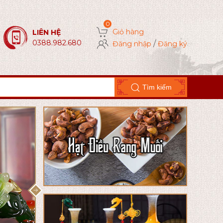
Giỏ hàng
LIÊN HỆ
0388.982.680
/
Đăng nhập
Đăng ký
Tìm kiếm