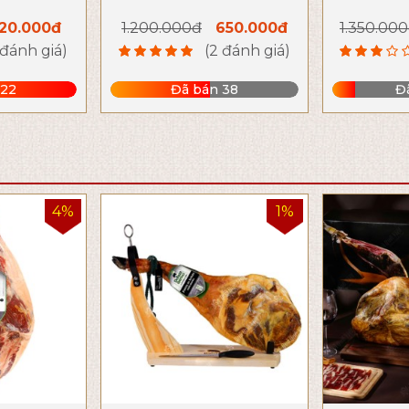
à Bình An
Lộc và Máy Mắn Cho Gia
Tròn Hà
20.000đ
1.200.000đ
650.000đ
1.350.00
 Chủ
Chủ
Tượ
 đánh giá)
(2 đánh giá)
 22
Đã bán 38
Đ
4%
1%