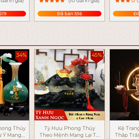
5 đánh giá)
(10 đánh giá)
619
Đã bán 556
Đã
34%
45%
Phong Thủy
Tỳ Hưu Phong Thủy
Kệ Trang
ư Ý Mang
Theo Mệnh Mang Lại Tài
Tháp Trầ