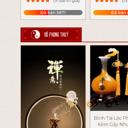
(9 đánh giá)
(1
Đã bán 5871
Đã bán 
ĐỒ PHONG THUỶ
Bình Tài Lộc 
Kèm Gậy Nh