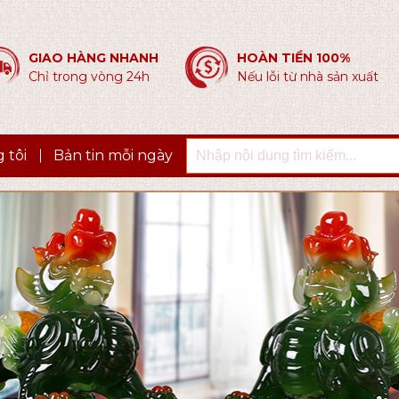
GIAO HÀNG NHANH
HOÀN TIỀN 100%
Chỉ trong vòng 24h
Nếu lỗi từ nhà sản xuất
 tôi
Bản tin mỗi ngày