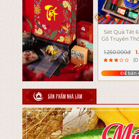
Sét Quà Tết 
Gỗ Truyền Thố
1.250.000đ
1
(0
Đã bán 
SẢN PHẨM NHÀ LÀM