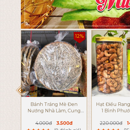
12%
Bánh Tráng Mè Đen
Hạt Điều Rang
Nướng Nhà Làm, Cung
1 Bình Phướ
Cấp Sỉ Lẻ Bánh Tráng Mè
4.000đ
3.500đ
220.000đ
1