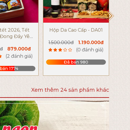
tết 2026, Tết
Hộp Da Cao Cấp - DA01
Hộ
Đong Đầy Yêu
1.500.000đ
1.190.000đ
ng - G1528
đ
879.000đ
1.2
(0 đánh giá)
(2 đánh giá)
Đã bán 980
bán 1774
Xem thêm 24 sản phẩm khác