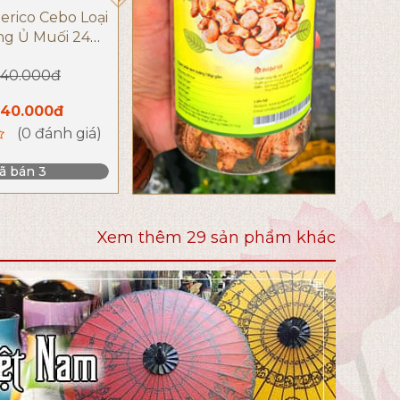
erico Cebo Loại
Đùi heo muối Iberico
ng Ủ Muối 24
nguyên xương - Nhập
Thương Hiệu
khẩu từ Tây Ban Nha
840.000đ
6.500.000đ
6.200.000đ
eRaza
(0 đánh giá)
640.000đ
(0 đánh giá)
Đã bán 6
ã bán 3
Xem thêm 29 sản phẩm khác