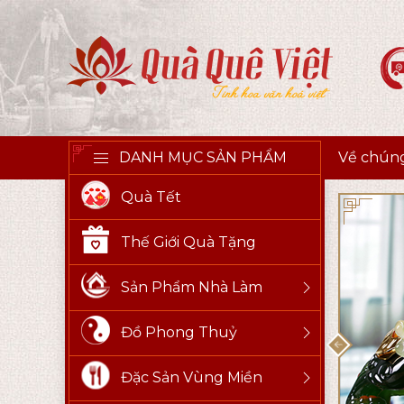
DANH MỤC SẢN PHẨM
Về chúng
Quà Tết
Thế Giới Quà Tặng
Sản Phẩm Nhà Làm
Đồ Phong Thuỷ
Đặc Sản Vùng Miền