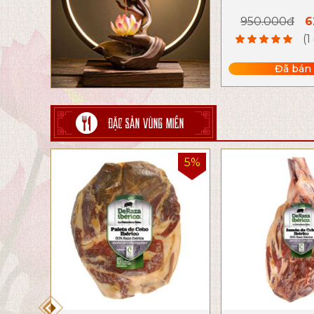
Đến Tài Lọc v
950.000đ
6
Cho Gia
(1
Đã bán
ĐẶC SẢN VÙNG MIỀN
5%