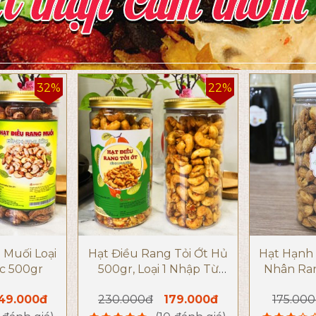
32%
22%
 Muối Loại
Hạt Điều Rang Tỏi Ớt Hủ
Hạt Hạnh
c 500gr
500gr, Loại 1 Nhập Từ
Nhân Ra
Bình Phước
Ch
49.000đ
230.000đ
179.000đ
175.00