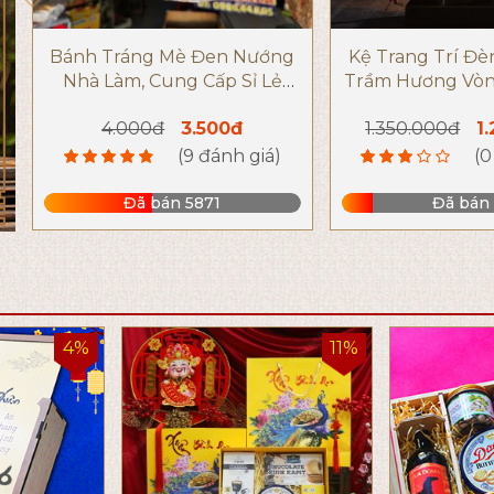
Bánh Tráng Mè Đen Nướng
Kệ Trang Trí Đè
Nhà Làm, Cung Cấp Sỉ Lẻ
Trầm Hương Vòn
Bánh Tráng Mè
Quang Kèm Tượ
4.000đ
3.500đ
1.350.000đ
1
(9 đánh giá)
(0
Đã bán 5871
Đã bán 
4%
11%