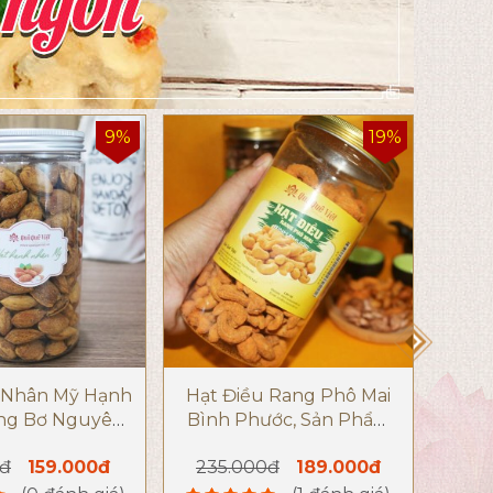
9%
19%
 Nhân Mỹ Hạnh
Hạt Điều Rang Phô Mai
Hạt 
ng Bơ Nguyên
Bình Phước, Sản Phẩm
ất 500gr
Hạt Điều Loại 1
0đ
159.000đ
235.000đ
189.000đ
23