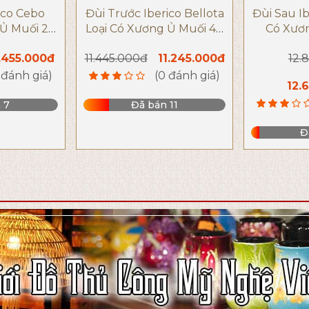
ico Cebo
Đùi Trước Iberico Bellota
Đùi Sau Ib
Ủ Muối 24
Loại Có Xương Ủ Muối 48
Có Xươ
ơng hiệu
Tháng Thương Hiệu
Tháng 
.455.000đ
11.445.000đ
11.245.000đ
12.
za
DeRaza
D
 đánh giá)
(0 đánh giá)
12.
 7
Đã bán 11
Đ