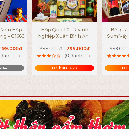
6 Món Hộp
Hộp Quà Tết Doanh
Bộ quà 
ng - G1666
Nghiệp Xuân Bình An -
Sum Vầy 
T1684
Thươ
.199.000đ
899.000đ
799.000đ
999.000
 đánh giá)
(0 đánh giá)
494
Đã bán 1677
Đã 