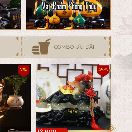
COMBO ƯU ĐÃI
7%
45%