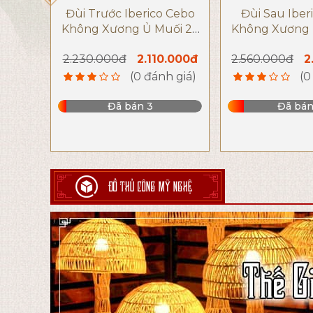
Đùi Trước Iberico Cebo
Đùi Sau Iber
Không Xương Ủ Muối 24
Không Xương 
Tháng | Thương hiệu
Tháng | Thư
2.230.000đ
2.110.000đ
2.560.000đ
2
DeRaza
DeRa
(0 đánh giá)
(0
Đã bán 3
Đã bán
ĐỒ THỦ CÔNG MỸ NGHỆ