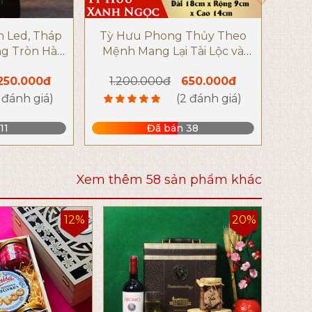
n Led, Tháp
Tỳ Hưu Phong Thủy Theo
Bìn
g Tròn Hào
Mệnh Mang Lại Tài Lộc và
Kèm
ng Di Lặc
Máy Mắn Cho Gia Chủ
Tài 
.250.000đ
1.200.000đ
650.000đ
9
 đánh giá)
(2 đánh giá)
11
Đã bán 38
Xem thêm 58 sản phẩm khác
12%
20%