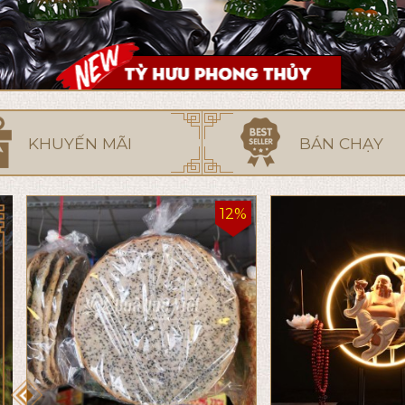
KHUYẾN MÃI
BÁN CHẠY
12%