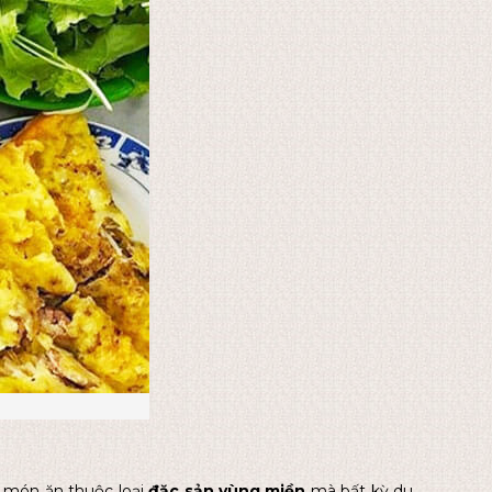
 món ăn thuộc loại
đặc sản vùng miền
mà bất kỳ du