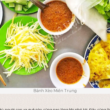
Bánh Xèo Miền Trung
 người con xa quê nào cũng nao lòng khi nhớ tới. Đây cũng là