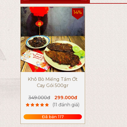
14%
Khô Bò Miếng Tẩm Ớt
Cay Gói 500gr
349.000đ
299.000đ
(11 đánh giá)
Đã bán 117