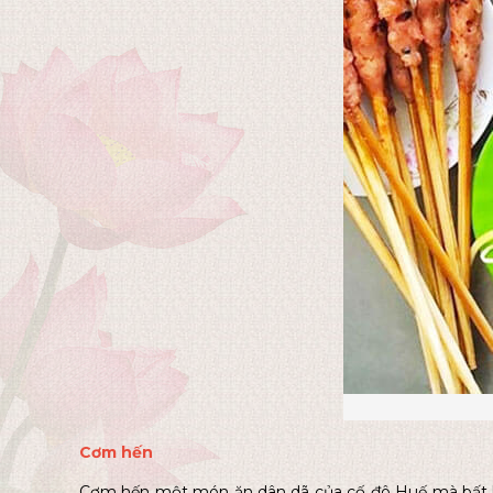
Cơm hến
Cơm hến một món ăn dân dã của cố đô Huế mà bất kỳ