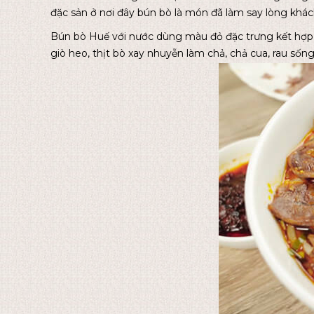
đặc sản ở nơi đây bún bò là món đã làm say lòng khác
Bún bò Huế với nước dùng màu đỏ đặc trưng kết hợp v
giò heo, thịt bò xay nhuyễn làm chả, chả cua, rau sốn