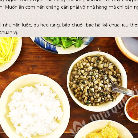
n. Muốn ăn cơm hến chẳng cần phải vô nhà hàng mà chỉ cần ngồ
ị như hến luộc, da heo rang, bắp chuối, bạc hà, kế chua, rau t
chuẩn vị.