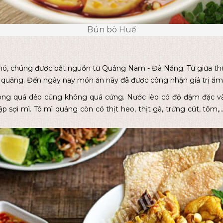
Bún bò Huế
ó, chúng được bắt nguồn từ Quảng Nam - Đà Nẵng. Từ giữa thế 
quảng. Đến ngày nay món ăn này đã được công nhận giá trị ẩm
ông quá dẻo cũng không quá cứng. Nước lèo có độ đậm đặc và 
p sợi mì. Tô mì quảng còn có thịt heo, thịt gà, trứng cút, tôm