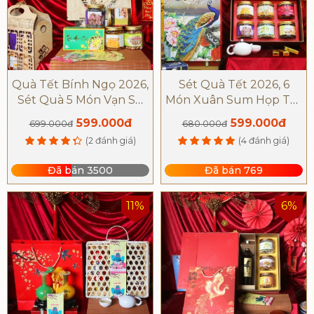
Quà Tết Bính Ngọ 2026,
Sét Quà Tết 2026, 6
Sét Quà 5 Món Vạn Sự
Món Xuân Sum Họp Tết
Như Ý - Q1536
Đoàn Viên - Q1608
599.000đ
599.000đ
699.000đ
680.000đ
(2 đánh giá)
(4 đánh giá)
Đã bán 3500
Đã bán 769
11%
6%