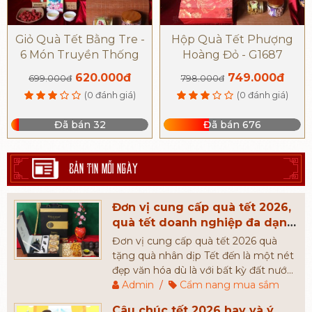
Giỏ Quà Tết Bằng Tre -
Hộp Quà Tết Phượng
6 Món Truyền Thống
Hoàng Đỏ - G1687
620.000đ
749.000đ
699.000đ
798.000đ
(0 đánh giá)
(0 đánh giá)
Đã bán 32
Đã bán 676
BẢN TIN MỖI NGÀY
Đơn vị cung cấp quà tết 2026,
quà tết doanh nghiệp đa dạng
mẫu mã và giá thành
Đơn vị cung cấp quà tết 2026 quà
tặng quà nhân dịp Tết đến là một nét
đẹp văn hóa dù là với bất kỳ đất nước
nào, Quà Tết thế hiện cho một lời
Admin
/
Cẩm nang mua sắm
chúc sức khỏe, bình an ngày đầu năm.
Câu chúc tết 2026 hay và ý