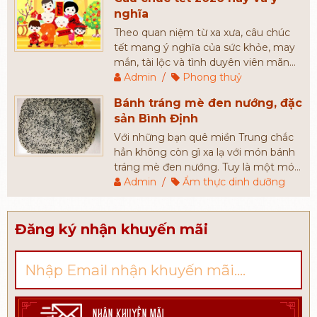
Đó chính là lý do mà mỗi dịp năm
nghĩa
mới, người người nhà nhà luôn mong
muốn tìm kiếm những món quà tết
Theo quan niệm từ xa xưa, câu chúc
cao cấp, có giá cả phù hợp để tặng
tết mang ý nghĩa của sức khỏe, may
người thân, bạn bè, đối tác,...
mắn, tài lộc và tình duyên viên mãn
cho người được chúc. Câu chúc càng
Admin
/
Phong thuỷ
đầy đủ và càng mang nhiều ý nghĩa
Bánh tráng mè đen nướng, đặc
sẽ đem đến may mắn nhiều hơn cho
sản Bình Định
gia chủ.
Với những bạn quê miền Trung chắc
hẳn không còn gì xa lạ với món bánh
tráng mè đen nướng. Tuy là một món
ăn mang nét dân dã, bình dị nhưng
Admin
/
Ẩm thực dinh dưỡng
bánh tráng mè đen được rất nhiều
người yêu thích. Hầu hết những du
khách khi đến với Bình Định đều chọn
Đăng ký nhận khuyến mãi
món bánh này để làm quà tặng người
thân, bạn bè.
NHẬN KHUYẾN MÃI