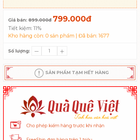
799.000đ
Giá bán:
899.000đ
Tiết kiệm:
11%
Kho hàng còn:
0
sản phẩm | Đã bán:
1677
Số lượng:
SẢN PHẨM TẠM HẾT HÀNG
Cho phép kiểm hàng trước khi nhận
FreeShip đơn hàng trên 1 triệu