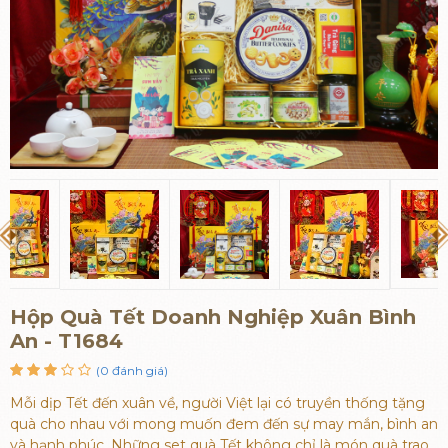
Hộp Quà Tết Doanh Nghiệp Xuân Bình
An - T1684
(0 đánh giá)
Mỗi dịp Tết đến xuân về, người Việt lại có truyền thống tặng
quà cho nhau với mong muốn đem đến sự may mắn, bình an
và hạnh phúc. Những set quà Tết không chỉ là món quà trao