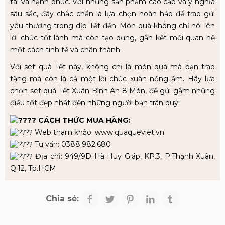
tài và hạnh phúc. Với những sản phẩm cao cấp và ý nghĩa
sâu sắc, đây chắc chắn là lựa chọn hoàn hảo để trao gửi
yêu thương trong dịp Tết đến. Món quà không chỉ nói lên
lời chúc tốt lành mà còn tạo dựng, gắn kết mối quan hệ
một cách tinh tế và chân thành.
Với set quà Tết này, không chỉ là món quà mà bạn trao
tặng mà còn là cả một lời chúc xuân nồng ấm. Hãy lựa
chọn set quà Tết Xuân Bình An 8 Món, để gửi gắm những
điều tốt đẹp nhất đến những người bạn trân quý!
CÁCH THỨC MUA HÀNG:
Web tham khảo:
www.quaqueviet.vn
Tư vấn: 0388.982.680
Địa chỉ: 949/9D Hà Huy Giáp, KP.3, P.Thạnh Xuân,
Q.12, Tp.HCM
Chia sẻ: