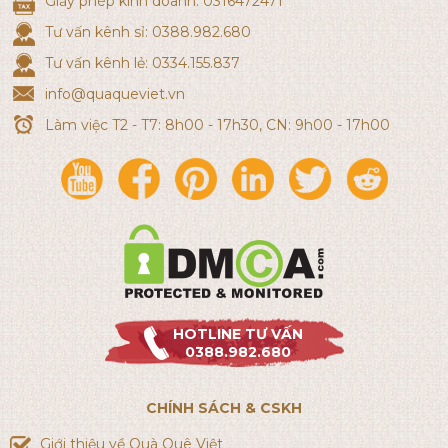
Giấy phép kinh doanh: 0316472471
Tư vấn kênh sỉ: 0388.982.680
Tư vấn kênh lẻ: 0334.155.837
info@quaqueviet.vn
Làm việc T2 - T7: 8h00 - 17h30, CN: 9h00 - 17h00
HOTLINE TƯ VẤN
0388.982.680
CHÍNH SÁCH & CSKH
Giới thiệu về Quà Quê Việt