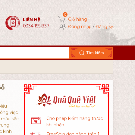
Giỏ hàng
LIÊN HỆ
0334.155.837
/
Đăng nhập
Đăng ký
Tìm kiếm
Gỗ
biểu
công việc
Cho phép kiểm hàng trước
ó màu sắc
khi nhận
rung,
c kinh
FreeShip đơn hàng trên 1