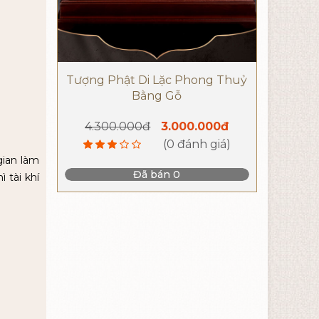
Tượng Phật Di Lặc Phong Thuỷ
Bằng Gỗ
4.300.000đ
3.000.000đ
(0 đánh giá)
gian làm
Đã bán 0
 tài khí