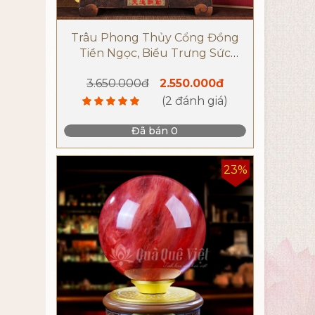
Trâu Phong Thủy Cổng Đồng
Tiền Ngọc, Biểu Trưng Sức
Mạnh và Tài Lộc
3.650.000đ
2.550.000đ
(2 đánh giá)
Đã bán 0
23%