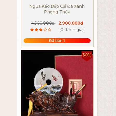
Ngựa Kéo Bắp Cải Đá Xanh
Phong Thủy
4.500.000đ
2.900.000đ
(0 đánh giá)
Đã bán 1
30%