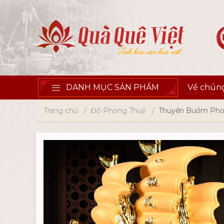
DANH MỤC SẢN PHẨM
Về chúng
Trang chủ
Đồ Phong Thuỷ
Thuyền Buồm Pho