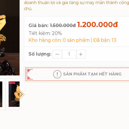
doanh thuận lợi và gia tăng sự may mắn thành công
chủ.
1.200.000đ
Giá bán:
1.500.000đ
Tiết kiệm:
20%
Kho hàng còn:
0
sản phẩm | Đã bán:
13
Số lượng:
SẢN PHẨM TẠM HẾT HÀNG