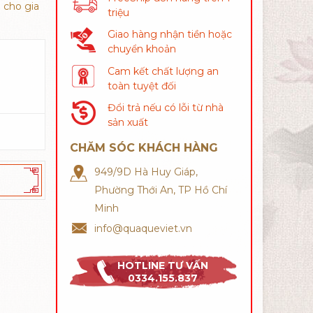
 cho gia
triệu
Giao hàng nhận tiền hoặc
chuyển khoản
Cam kết chất lượng an
toàn tuyệt đối
Đổi trả nếu có lỗi từ nhà
sản xuất
CHĂM SÓC KHÁCH HÀNG
949/9D Hà Huy Giáp,
Phường Thới An, TP Hồ Chí
Minh
info@quaqueviet.vn
HOTLINE TƯ VẤN
0334.155.837