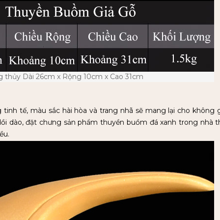
 thủy Dài 26cm x Rộng 10cm x Cao 31cm
tinh tế, màu sắc hài hòa và trang nhã sẽ mang lại cho không 
ồi dào, đặt chưng sản phẩm thuyền buồm đá xanh trong nhà thì
ều.