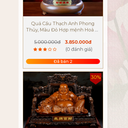
Quả Cầu Thạch Anh Phong
Thủy, Màu Đỏ Hợp mệnh Hoả và
Thổ
5.000.000đ
3.850.000đ
(0 đánh giá)
Đã bán 2
30%