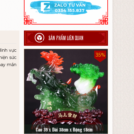
ZALO TƯ VẤN
0334.155.837
SẢN PHẨM LIÊN QUAN
lĩnh vực
35%
hiện sức
 may mắn