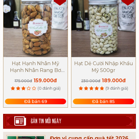
Hạt Hạnh Nhân Mỹ
Hạt Dẻ Cười Nhập Khẩu
Hạnh Nhân Rang Bơ
Mỹ 500gr
Nguyên Chất 500gr
159.000đ
189.000đ
175.000đ
230.000đ
(0 đánh giá)
(9 đánh giá)
Đã bán 69
Đã bán 85
BẢN TIN MỖI NGÀY
Đơn vị cung cấp quà tết 2026,