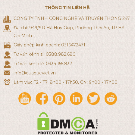
THÔNG TIN LIÊN HỆ:
CÔNG TY TNHH CÔNG NGHỆ VÀ TRUYỀN THÔNG 247
Đa chỉ: 949/9D Hà Huy Giáp, Phường Thới An, TP Hồ
Chí Minh
Giấy phép kinh doanh: 0316472471
Tư vấn kênh sỉ: 0388.982.680
Tư vấn kênh lẻ: 0334.155.837
info@quaqueviet.vn
Làm việc T2 - T7: 8h00 - 17h30, CN: 9h00 - 17h00