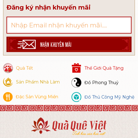
khách khi đến với Bình Định đều chọn
Đăng ký nhận khuyến mãi
món bánh này để làm quà tặng người
thân, bạn bè.
NHẬN KHUYẾN MÃI
Quà Tết
Thế Giới Quà Tặng
Sản Phẩm Nhà Làm
Đồ Phong Thuỷ
Đặc Sản Vùng Miền
Đồ Thủ Công Mỹ Nghệ