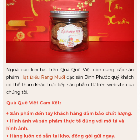
Ngoài các loại hạt trên Quà Quê Việt còn cung cấp sản
phẩm
Hạt Điều Rang Muối
đặc sản Bình Phước quý khách
có thể tham khảo trực tiếp sản phẩm từ trên website của
chúng tôi.
Quà Quê Việt Cam Kết:
+ Sản phẩm đến tay khách hàng đảm bảo chất lượng.
+ Hình ảnh và sản phẩm thực tế đúng với mô tả và
hình ảnh.
+ Hàng luôn có sẵn tại kho, đống gói gửi ngay.