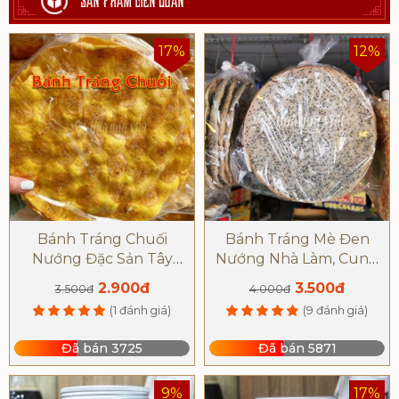
SẢN PHẨM LIÊN QUAN
17%
12%
Bánh Tráng Chuối
Bánh Tráng Mè Đen
Nướng Đặc Sản Tây
Nướng Nhà Làm, Cung
Ninh
Cấp Sỉ Lẻ Bánh Tráng
2.900đ
3.500đ
3.500đ
4.000đ
Mè
(1 đánh giá)
(9 đánh giá)
Đã bán 3725
Đã bán 5871
9%
17%