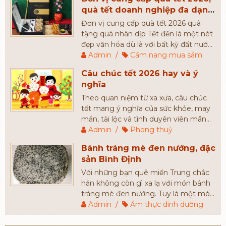
quà tết doanh nghiệp đa dạng
mẫu mã và giá thành
Đơn vị cung cấp quà tết 2026 quà
tặng quà nhân dịp Tết đến là một nét
đẹp văn hóa dù là với bất kỳ đất nước
nào, Quà Tết thế hiện cho một lời
Admin
/
Cẩm nang mua sắm
chúc sức khỏe, bình an ngày đầu năm.
Câu chúc tết 2026 hay và ý
Đó chính là lý do mà mỗi dịp năm
nghĩa
mới, người người nhà nhà luôn mong
muốn tìm kiếm những món quà tết
Theo quan niệm từ xa xưa, câu chúc
cao cấp, có giá cả phù hợp để tặng
tết mang ý nghĩa của sức khỏe, may
người thân, bạn bè, đối tác,...
mắn, tài lộc và tình duyên viên mãn
cho người được chúc. Câu chúc càng
Admin
/
Phong thuỷ
đầy đủ và càng mang nhiều ý nghĩa
Bánh tráng mè đen nướng, đặc
sẽ đem đến may mắn nhiều hơn cho
sản Bình Định
gia chủ.
Với những bạn quê miền Trung chắc
hẳn không còn gì xa lạ với món bánh
tráng mè đen nướng. Tuy là một món
ăn mang nét dân dã, bình dị nhưng
Admin
/
Ẩm thực dinh dưỡng
bánh tráng mè đen được rất nhiều
người yêu thích. Hầu hết những du