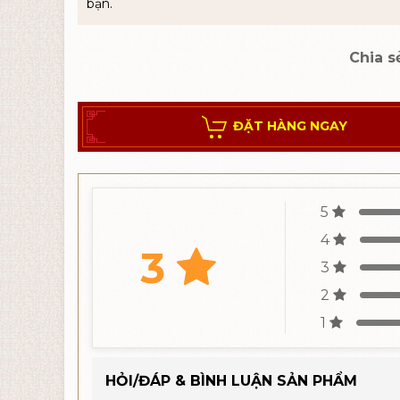
bạn.
Chia s
ĐẶT HÀNG NGAY
5
4
3
3
2
1
HỎI/ĐÁP & BÌNH LUẬN SẢN PHẨM