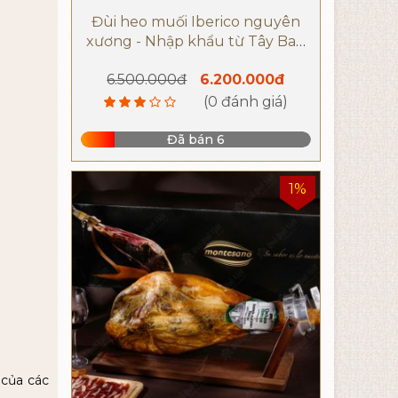
Đùi heo muối Iberico nguyên
xương - Nhập khẩu từ Tây Ban
Nha
6.500.000đ
6.200.000đ
(0 đánh giá)
Đã bán 6
1%
 của các