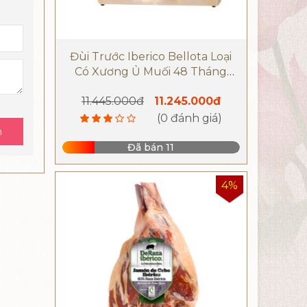
Đùi Trước Iberico Bellota Loại
Có Xương Ủ Muối 48 Tháng
Thương Hiệu DeRaza
11.445.000đ
11.245.000đ
(0 đánh giá)
n
Đã bán 11
4%