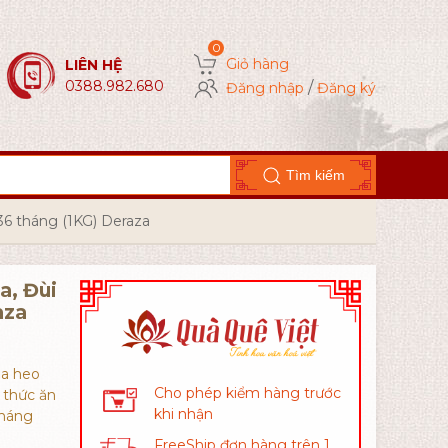
Giỏ hàng
LIÊN HỆ
0388.982.680
/
Đăng nhập
Đăng ký
Tìm kiếm
36 tháng (1KG) Deraza
a, Đùi
aza
ủa heo
Cho phép kiểm hàng trước
 thức ăn
khi nhận
tháng
FreeShip đơn hàng trên 1