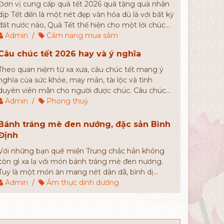
Đơn vị cung cấp quà tết 2026 quà tặng quà nhân
dịp Tết đến là một nét đẹp văn hóa dù là với bất kỳ
đất nước nào, Quà Tết thế hiện cho một lời chúc
sức khỏe, bình an ngày đầu năm. Đó chính là lý do
Admin
/
Cẩm nang mua sắm
mà mỗi dịp năm mới, người người nhà nhà luôn
Câu chúc tết 2026 hay và ý nghĩa
mong muốn tìm kiếm những món quà tết cao
cấp, có giá cả phù hợp để tặng người thân, bạn bè,
Theo quan niệm từ xa xưa, câu chúc tết mang ý
đối tác,...
nghĩa của sức khỏe, may mắn, tài lộc và tình
duyên viên mãn cho người được chúc. Câu chúc
càng đầy đủ và càng mang nhiều ý nghĩa sẽ đem
Admin
/
Phong thuỷ
đến may mắn nhiều hơn cho gia chủ.
Bánh tráng mè đen nướng, đặc sản Bình
Định
Với những bạn quê miền Trung chắc hẳn không
còn gì xa lạ với món bánh tráng mè đen nướng.
Tuy là một món ăn mang nét dân dã, bình dị
nhưng bánh tráng mè đen được rất nhiều người
Admin
/
Ẩm thực dinh dưỡng
yêu thích. Hầu hết những du khách khi đến với
Bình Định đều chọn món bánh này để làm quà
tặng người thân, bạn bè.