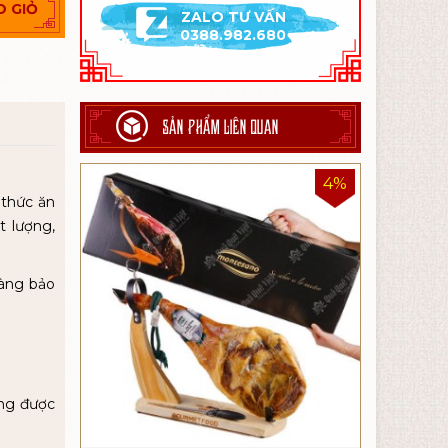
O GIỎ
ZALO TƯ VẤN
0388.982.680
SẢN PHẨM LIÊN QUAN
4%
 thức ăn
t lượng,
dàng bảo
ờng được