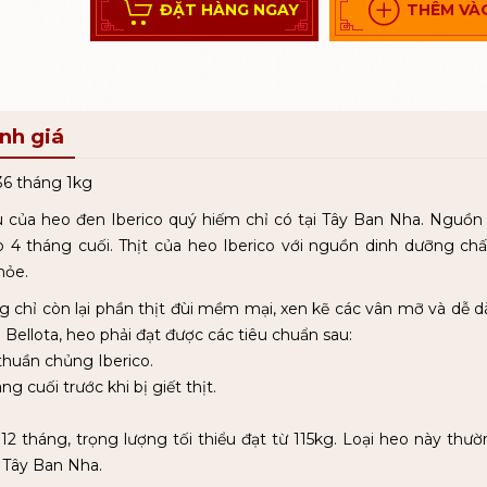
ĐẶT HÀNG NGAY
THÊM VÀ
ánh giá
36 tháng 1kg
 của heo đen Iberico quý hiếm chỉ có tại Tây Ban Nha. Nguồn
o 4 tháng cuối. Thịt của heo Iberico với nguồn dinh dưỡng chấ
hỏe.
ơng chỉ còn lại phần thịt đùi mềm mại, xen kẽ các vân mỡ và dễ 
Bellota, heo phải đạt được các tiêu chuẩn sau:
 thuần chủng Iberico.
g cuối trước khi bị giết thịt.
g 12 tháng, trọng lượng tối thiểu đạt từ 115kg. Loại heo này thư
 Tây Ban Nha.