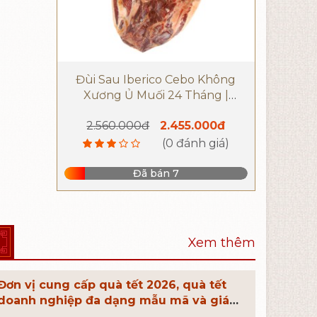
Đùi Sau Iberico Cebo Không
Xương Ủ Muối 24 Tháng |
Thương hiệu DeRaza
2.560.000đ
2.455.000đ
(0 đánh giá)
Đã bán 7
Xem thêm
Đơn vị cung cấp quà tết 2026, quà tết
doanh nghiệp đa dạng mẫu mã và giá
thành