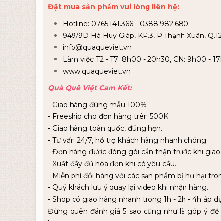
Đặt mua sản phẩm vui lòng liên hệ:
Hotline: 0765.141.366 - 0388.982.680
949/9D Hà Huy Giáp, KP.3, P.Thạnh Xuân, Q.1
info@quaqueviet.vn
Làm việc T2 - T7: 8h00 - 20h30, CN: 9h00 - 1
www.quaqueviet.vn
Quà Quê Việt Cam Kết:
- Giao hàng đúng mẫu 100%.
- Freeship cho đơn hàng trên 500K.
- Giao hàng toàn quốc, đúng hẹn.
- Tư vấn 24/7, hỗ trợ khách hàng nhanh chóng.
- Đơn hàng được đóng gói cẩn thận trước khi giao
- Xuất đầy đủ hóa đơn khi có yêu cầu.
- Miễn phí đổi hàng với các sản phẩm bị hư hại tro
- Quý khách lưu ý quay lại video khi nhận hàng.
- Shop có giao hàng nhanh trong 1h - 2h - 4h áp d
Đừng quên đánh giá 5 sao cũng như là góp ý để