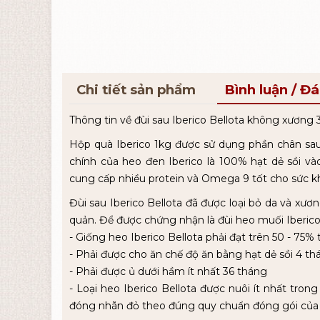
Chi tiết sản phẩm
Bình luận / Đ
Thông tin về đùi sau Iberico Bellota không xương 
Hộp quà Iberico 1kg được sử dụng phần chân sau
chính của heo đen Iberico là 100% hạt dẻ sồi và
cung cấp nhiều protein và Omega 9 tốt cho sức k
Đùi sau Iberico Bellota đã được loại bỏ da và xư
quản. Để được chứng nhận là đùi heo muối Iberico 
- Giống heo Iberico Bellota phải đạt trên 50 - 75%
- Phải được cho ăn chế độ ăn bằng hạt dẻ sồi 4 thán
- Phải được ủ dưới hầm ít nhất 36 tháng
- Loại heo Iberico Bellota được nuôi ít nhất tron
đóng nhãn đỏ theo đúng quy chuẩn đóng gói của