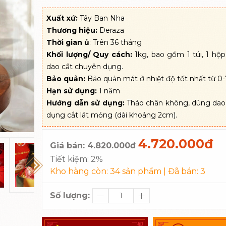
Xuất xứ:
Tây Ban Nha
Thương hiệu:
Deraza
Thời gian ủ
: Trên 36 tháng
Khối lượng/ Quy cách:
1kg, bao gồm 1 túi, 1 hộp
dao cắt chuyên dụng.
Bảo quản:
Bảo quản mát ở nhiệt độ tốt nhất từ 0
Hạn sử dụng:
1 năm
Hướng dẫn sử dụng:
Tháo chân không, dùng dao
dụng cắt lát mỏng (dài khoảng 2cm).
4.720.000đ
Giá bán:
4.820.000đ
Tiết kiệm:
2%
Kho hàng còn:
34
sản phẩm | Đã bán:
3
Số lượng: