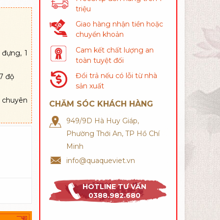
triệu
Giao hàng nhận tiền hoặc
chuyển khoản
Cam kết chất lượng an
 đựng, 1
toàn tuyệt đối
Đổi trả nếu có lỗi từ nhà
-7 độ
sản xuất
 chuyên
CHĂM SÓC KHÁCH HÀNG
949/9D Hà Huy Giáp,
Phường Thới An, TP Hồ Chí
Minh
info@quaqueviet.vn
HOTLINE TƯ VẤN
0388.982.680