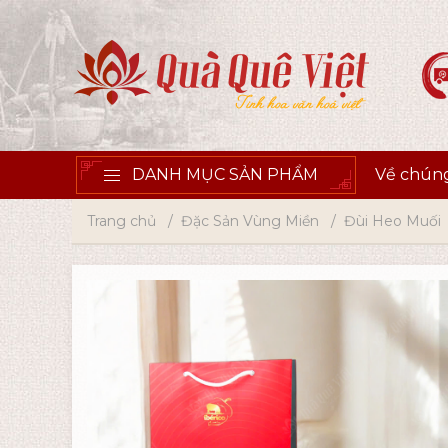
DANH MỤC SẢN PHẨM
Về chúng
Trang chủ
Đặc Sản Vùng Miền
Đùi Heo Muối