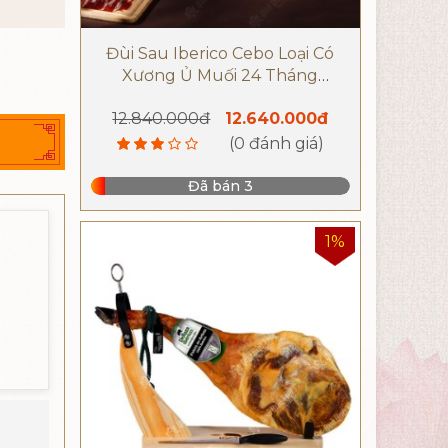
Đùi Sau Iberico Cebo Loại Có
Xương Ủ Muối 24 Tháng
Thương Hiệu DeRaza
12.840.000đ
12.640.000đ
(0 đánh giá)
Đã bán 3
1%