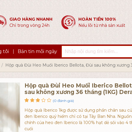
GIAO HÀNG NHANH
HOÀN TIỀN 100%
Chỉ trong vòng 24h
Nếu lỗi từ nhà sản xuất
 tôi
Bản tin mỗi ngày
Hộp quà Đùi Heo Muối Iberico Bellota, Đùi sau không xương 
Hộp quà Đùi Heo Muối Iberico Bellot
sau không xương 36 tháng (1KG) Der
(0 đánh giá)
Hộp quà Iberico 1kg được sử dụng phần chân sau c
đen Iberico quý hiếm chỉ có tại Tây Ban Nha. Nguồn
chính của heo đen Iberico là 100% hạt dẻ sồi vào 4 
cuối