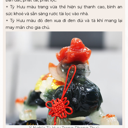
bán đắt, phát tài, phát lộc.
+ Tỳ Hưu màu trang vừa thể hiện sự thanh cao, bình an
sức khoẻ và sẵn sàng rước tài lọc vào nhà.
+ Tỳ Hưu màu đỏ đen xua đi đen đủi và tà khí mang lại
may mắn cho gia chủ.
Ý Nghĩa Tỳ Hưu Trong Phong Thuỷ