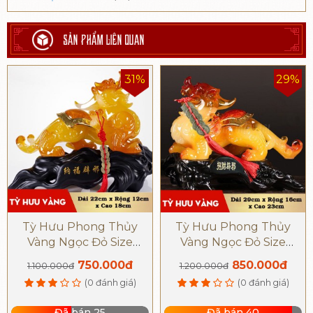
SẢN PHẨM LIÊN QUAN
31%
29%
Tỳ Hưu Phong Thủy
Tỳ Hưu Phong Thủy
Vàng Ngọc Đỏ Size
Vàng Ngọc Đỏ Size
22cm
29cm
750.000đ
850.000đ
1.100.000đ
1.200.000đ
(0 đánh giá)
(0 đánh giá)
Đã bán 25
Đã bán 40