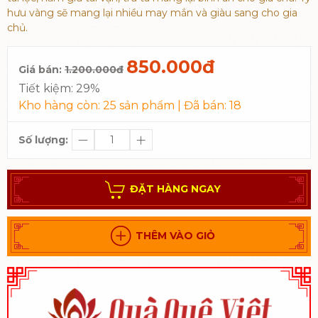
hưu vàng sẽ mang lại nhiều may mắn và giàu sang cho gia
chủ.
850.000đ
Giá bán:
1.200.000đ
Tiết kiệm:
29%
Kho hàng còn:
25
sản phẩm | Đã bán:
18
Số lượng:
ĐẶT HÀNG NGAY
THÊM VÀO GIỎ