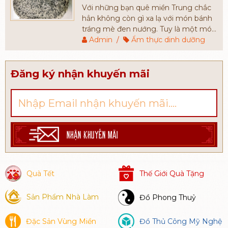
Với những bạn quê miền Trung chắc
hẳn không còn gì xa lạ với món bánh
tráng mè đen nướng. Tuy là một món
ăn mang nét dân dã, bình dị nhưng
Admin
/
Ẩm thực dinh dưỡng
bánh tráng mè đen được rất nhiều
người yêu thích. Hầu hết những du
khách khi đến với Bình Định đều chọn
Đăng ký nhận khuyến mãi
món bánh này để làm quà tặng người
thân, bạn bè.
NHẬN KHUYẾN MÃI
Quà Tết
Thế Giới Quà Tặng
Sản Phẩm Nhà Làm
Đồ Phong Thuỷ
Đặc Sản Vùng Miền
Đồ Thủ Công Mỹ Nghệ