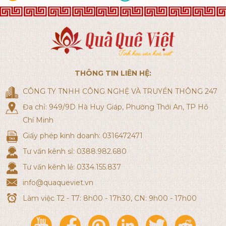
THÔNG TIN LIÊN HỆ:
CÔNG TY TNHH CÔNG NGHỆ VÀ TRUYỀN THÔNG 247
Đa chỉ: 949/9D Hà Huy Giáp, Phường Thới An, TP Hồ
Chí Minh
Giấy phép kinh doanh: 0316472471
Tư vấn kênh sỉ: 0388.982.680
Tư vấn kênh lẻ: 0334.155.837
info@quaqueviet.vn
Làm việc T2 - T7: 8h00 - 17h30, CN: 9h00 - 17h00