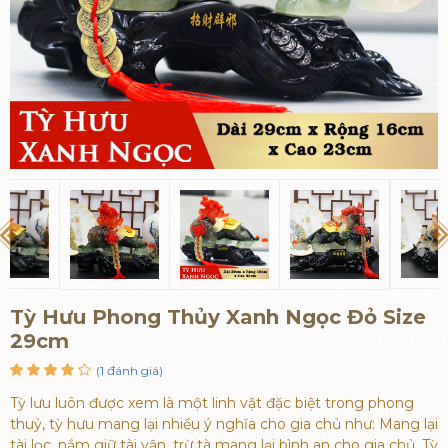
Tỳ Hưu Phong Thủy Xanh Ngọc Đỏ Size
29cm
(1 đánh giá)
Tỳ lưu luôn được xem là một linh vật đặc biệt trong phong
thuỷ, tỳ hưu mang lại nhiều ý nghĩa cho gia chủ như: Mang lại
tài lọc, nắm giữ tài vận, trừ tà mang lại bình an cho gia chủ. Tỳ