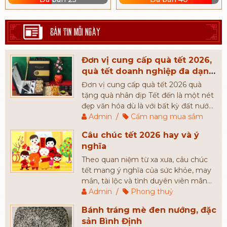
BẢN TIN MỖI NGÀY
Đơn vị cung cấp quà tết 2026,
quà tết doanh nghiệp đa dạng
mẫu mã và giá thành
Đơn vị cung cấp quà tết 2026 quà
tặng quà nhân dịp Tết đến là một nét
đẹp văn hóa dù là với bất kỳ đất nước
nào, Quà Tết thế hiện cho một lời
Admin
/
Cẩm nang mua sắm
chúc sức khỏe, bình an ngày đầu năm.
Câu chúc tết 2026 hay và ý
Đó chính là lý do mà mỗi dịp năm
nghĩa
mới, người người nhà nhà luôn mong
muốn tìm kiếm những món quà tết
Theo quan niệm từ xa xưa, câu chúc
cao cấp, có giá cả phù hợp để tặng
tết mang ý nghĩa của sức khỏe, may
người thân, bạn bè, đối tác,...
mắn, tài lộc và tình duyên viên mãn
cho người được chúc. Câu chúc càng
Admin
/
Phong thuỷ
đầy đủ và càng mang nhiều ý nghĩa
Bánh tráng mè đen nướng, đặc
sẽ đem đến may mắn nhiều hơn cho
sản Bình Định
gia chủ.