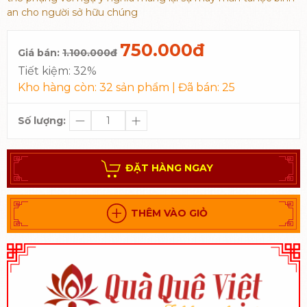
an cho người sở hữu chúng
750.000đ
Giá bán:
1.100.000đ
Tiết kiệm:
32%
Kho hàng còn:
32
sản phẩm | Đã bán:
25
Số lượng:
ĐẶT HÀNG NGAY
THÊM VÀO GIỎ