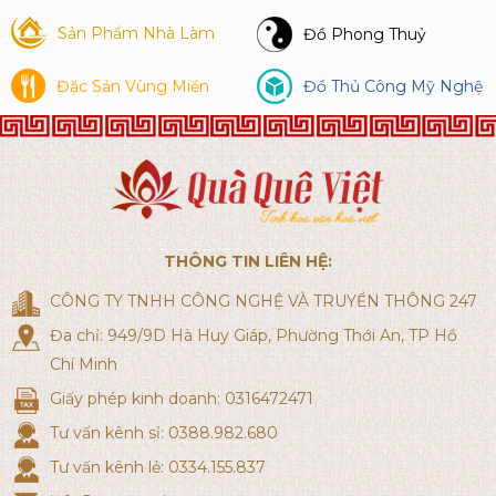
Sản Phẩm Nhà Làm
Đồ Phong Thuỷ
Đặc Sản Vùng Miền
Đồ Thủ Công Mỹ Nghệ
THÔNG TIN LIÊN HỆ:
CÔNG TY TNHH CÔNG NGHỆ VÀ TRUYỀN THÔNG 247
Đa chỉ: 949/9D Hà Huy Giáp, Phường Thới An, TP Hồ
Chí Minh
Giấy phép kinh doanh: 0316472471
Tư vấn kênh sỉ: 0388.982.680
Tư vấn kênh lẻ: 0334.155.837