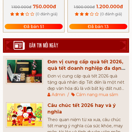
22cm
750.000đ
1.200.000đ
1.100.000đ
1.500.000đ
(0 đánh giá)
(0 đánh giá)
Đã bán 51
Đã bán 13
BẢN TIN MỖI NGÀY
Đơn vị cung cấp quà tết 2026,
quà tết doanh nghiệp đa dạng
mẫu mã và giá thành
Đơn vị cung cấp quà tết 2026 quà
tặng quà nhân dịp Tết đến là một nét
đẹp văn hóa dù là với bất kỳ đất nước
nào, Quà Tết thế hiện cho một lời
Admin
/
Cẩm nang mua sắm
chúc sức khỏe, bình an ngày đầu năm.
Câu chúc tết 2026 hay và ý
Đó chính là lý do mà mỗi dịp năm
nghĩa
mới, người người nhà nhà luôn mong
muốn tìm kiếm những món quà tết
Theo quan niệm từ xa xưa, câu chúc
cao cấp, có giá cả phù hợp để tặng
tết mang ý nghĩa của sức khỏe, may
người thân, bạn bè, đối tác,...
mắn, tài lộc và tình duyên viên mãn