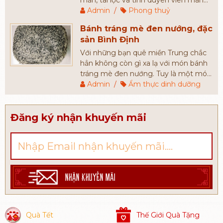
cho người được chúc. Câu chúc càng
Admin
/
Phong thuỷ
đầy đủ và càng mang nhiều ý nghĩa
Bánh tráng mè đen nướng, đặc
sẽ đem đến may mắn nhiều hơn cho
sản Bình Định
gia chủ.
Với những bạn quê miền Trung chắc
hẳn không còn gì xa lạ với món bánh
tráng mè đen nướng. Tuy là một món
ăn mang nét dân dã, bình dị nhưng
Admin
/
Ẩm thực dinh dưỡng
bánh tráng mè đen được rất nhiều
người yêu thích. Hầu hết những du
khách khi đến với Bình Định đều chọn
Đăng ký nhận khuyến mãi
món bánh này để làm quà tặng người
thân, bạn bè.
NHẬN KHUYẾN MÃI
Quà Tết
Thế Giới Quà Tặng