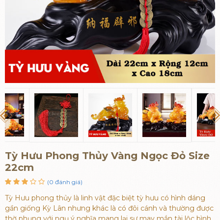
Tỳ Hưu Phong Thủy Vàng Ngọc Đỏ Size
22cm
(0 đánh giá)
Tỳ Hưu phong thủy là linh vật đặc biệt tỳ hưu có hình dáng
gần giống Kỳ Lân nhưng khác là có đôi cánh và thường được
thờ phụng với ngụ ý nghĩa mang lại sự may mắn tài lộc bình