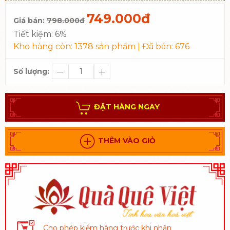
749.000đ
Giá bán:
798.000đ
Tiết kiệm:
6%
Kho hàng còn:
1378
sản phẩm | Đã bán:
676
Số lượng:
ĐẶT HÀNG NGAY
THÊM VÀO GIỎ
Cho phép kiểm hàng trước khi nhận