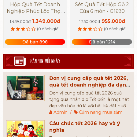
Hộp Quà Tết Doanh
Sét Quà Tết Hộp Gỗ 2
Nghiệp Phúc Lộc Thọ -
Cửa 6 món - G1690
G1688
1.349.000đ
955.000đ
1.459.000đ
1.250.000đ
(0 đánh giá)
(0 đánh giá)
Đã bán 898
Đã bán 1214
BẢN TIN MỖI NGÀY
Đơn vị cung cấp quà tết 2026,
quà tết doanh nghiệp đa dạng
mẫu mã và giá thành
Đơn vị cung cấp quà tết 2026 quà
tặng quà nhân dịp Tết đến là một nét
đẹp văn hóa dù là với bất kỳ đất nước
nào, Quà Tết thế hiện cho một lời
Admin
/
Cẩm nang mua sắm
chúc sức khỏe, bình an ngày đầu năm.
Câu chúc tết 2026 hay và ý
Đó chính là lý do mà mỗi dịp năm
nghĩa
mới, người người nhà nhà luôn mong