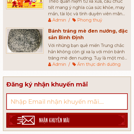
muốn tìm kiếm những món quà tết
Theo quan niệm từ xa xưa, câu chúc
cao cấp, có giá cả phù hợp để tặng
tết mang ý nghĩa của sức khỏe, may
người thân, bạn bè, đối tác,...
mắn, tài lộc và tình duyên viên mãn
cho người được chúc. Câu chúc càng
Admin
/
Phong thuỷ
đầy đủ và càng mang nhiều ý nghĩa
Bánh tráng mè đen nướng, đặc
sẽ đem đến may mắn nhiều hơn cho
sản Bình Định
gia chủ.
Với những bạn quê miền Trung chắc
hẳn không còn gì xa lạ với món bánh
tráng mè đen nướng. Tuy là một món
ăn mang nét dân dã, bình dị nhưng
Admin
/
Ẩm thực dinh dưỡng
bánh tráng mè đen được rất nhiều
người yêu thích. Hầu hết những du
khách khi đến với Bình Định đều chọn
Đăng ký nhận khuyến mãi
món bánh này để làm quà tặng người
thân, bạn bè.
NHẬN KHUYẾN MÃI