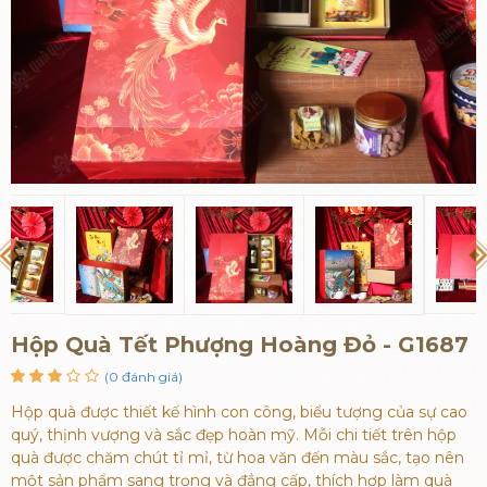
Hộp Quà Tết Phượng Hoàng Đỏ - G1687
(0 đánh giá)
Hộp quà được thiết kế hình con công, biểu tượng của sự cao
quý, thịnh vượng và sắc đẹp hoàn mỹ. Mỗi chi tiết trên hộp
quà được chăm chút tỉ mỉ, từ hoa văn đến màu sắc, tạo nên
một sản phẩm sang trọng và đẳng cấp, thích hợp làm quà