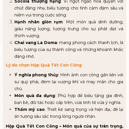
Socola thượng hạng
: Vị ngọt ngào hòa quyện với
chút đắng nhẹ, biểu tượng cho tình cảm đậm sâu và
niềm vui trong cuộc sống.
Hạnh nhân giòn rụm
: Một món quà dinh dưỡng,
giàu năng lượng, tượng trưng cho sự phát đạt và
thịnh vượng.
Chai vang La Doma
: mang phong cách thanh lịch, là
biểu tượng của sự thành công và những khoảnh khắc
đáng nhớ.
Lý do chọn Hộp Quà Tết Con Công
Ý nghĩa phong thủy
: Hình ảnh con công gắn liền với
sự quý phái, đem lại vượng khí và may mắn cho gia
chủ.
Món quà đa dụng
: Phù hợp để biếu tặng gia đình,
bạn bè, đối tác hoặc cấp trên, vừa tinh tế vừa ý nghĩa.
Thẩm mỹ cao
: Thiết kế sang trọng và hiện đại, để lại
ấn tượng sâu sắc trong lòng người nhận.
Hộp Quà Tết Con Công – Món quà của sự trân trọng,