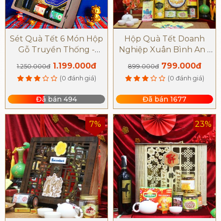
Sét Quà Tết 6 Món Hộp
Hộp Quà Tết Doanh
Gỗ Truyền Thống -
Nghiệp Xuân Bình An -
G1666
T1684
1.199.000đ
799.000đ
1.250.000đ
899.000đ
(0 đánh giá)
(0 đánh giá)
Đã bán 494
Đã bán 1677
7%
23%