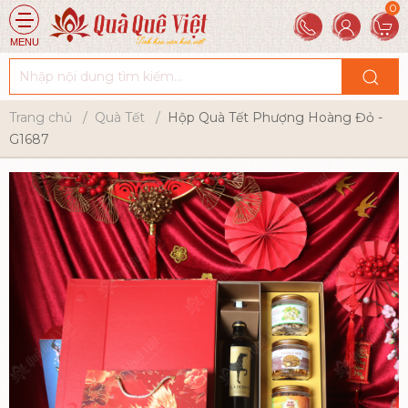
MENU
Trang chủ
Quà Tết
Hộp Quà Tết Phượng Hoàng Đỏ -
G1687