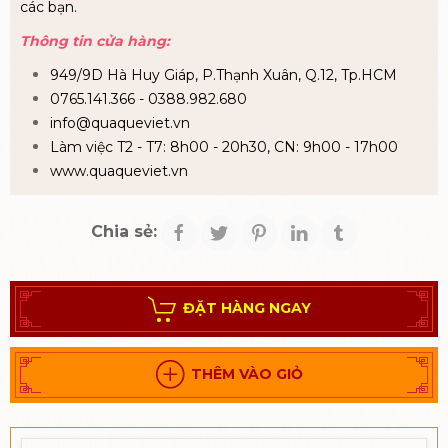
các bạn.
Thông tin cửa hàng:
949/9D Hà Huy Giáp, P.Thạnh Xuân, Q.12, Tp.HCM
0765.141.366 - 0388.982.680
info@quaqueviet.vn
Làm việc T2 - T7: 8h00 - 20h30, CN: 9h00 - 17h00
www.quaqueviet.vn
Chia sẻ:
ĐẶT HÀNG NGAY
THÊM VÀO GIỎ