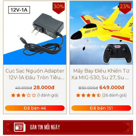
30%
23%
Cục Sạc Nguồn Adapter
Máy Bay Điều Khiển Từ
12V-1A Đầu Tròn Tiêu
Xa MIG-530, Su 27, Su 35
Chuẩn
Pin Trâu Siêu Bền
28.000đ
649.000đ
40.000đ
850.000đ
(1 đánh giá)
(26 đánh giá)
Đã bán 46
Đã bán 151
BẢN TIN MỖI NGÀY