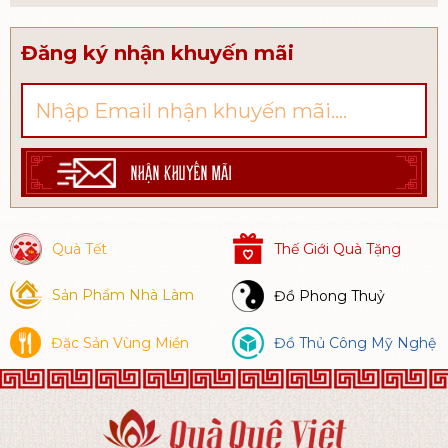
bánh tráng mè đen được rất nhiều
người yêu thích. Hầu hết những du
khách khi đến với Bình Định đều chọn
Đăng ký nhận khuyến mãi
món bánh này để làm quà tặng người
thân, bạn bè.
NHẬN KHUYẾN MÃI
Quà Tết
Thế Giới Quà Tặng
Sản Phẩm Nhà Làm
Đồ Phong Thuỷ
Đặc Sản Vùng Miền
Đồ Thủ Công Mỹ Nghệ