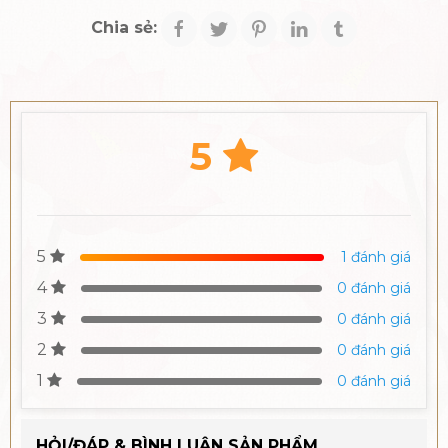
Chia sẻ:
5
5
1 đánh giá
4
0 đánh giá
3
0 đánh giá
2
0 đánh giá
1
0 đánh giá
HỎI/ĐÁP & BÌNH LUẬN SẢN PHẨM