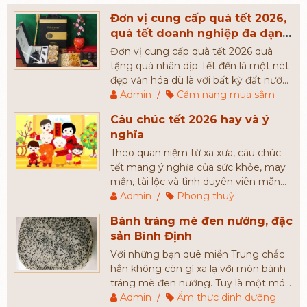
Đơn vị cung cấp quà tết 2026,
quà tết doanh nghiệp đa dạng
mẫu mã và giá thành
Đơn vị cung cấp quà tết 2026 quà
tặng quà nhân dịp Tết đến là một nét
đẹp văn hóa dù là với bất kỳ đất nước
nào, Quà Tết thế hiện cho một lời
Admin
/
Cẩm nang mua sắm
chúc sức khỏe, bình an ngày đầu năm.
Câu chúc tết 2026 hay và ý
Đó chính là lý do mà mỗi dịp năm
nghĩa
mới, người người nhà nhà luôn mong
muốn tìm kiếm những món quà tết
Theo quan niệm từ xa xưa, câu chúc
cao cấp, có giá cả phù hợp để tặng
tết mang ý nghĩa của sức khỏe, may
người thân, bạn bè, đối tác,...
mắn, tài lộc và tình duyên viên mãn
cho người được chúc. Câu chúc càng
Admin
/
Phong thuỷ
đầy đủ và càng mang nhiều ý nghĩa
Bánh tráng mè đen nướng, đặc
sẽ đem đến may mắn nhiều hơn cho
sản Bình Định
gia chủ.
Với những bạn quê miền Trung chắc
hẳn không còn gì xa lạ với món bánh
tráng mè đen nướng. Tuy là một món
ăn mang nét dân dã, bình dị nhưng
Admin
/
Ẩm thực dinh dưỡng