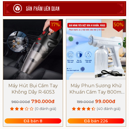
SẢN PHẨM LIÊN QUAN
17%
50%
Máy Hút Bụi Cầm Tay
Máy Phun Sương Khử
Không Dây R-6053
Khuẩn Cầm Tay 800ml
Blue-Ray Atomizer
790.000đ
99.000đ
960.000đ
199.000đ
(0 đánh giá)
(40 đánh giá)
Đã bán 8
Đã bán 226