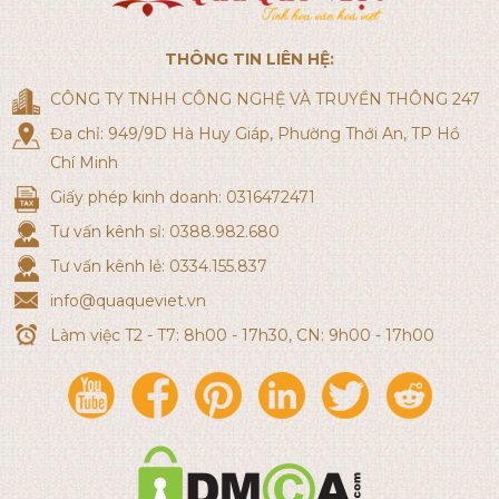
THÔNG TIN LIÊN HỆ:
CÔNG TY TNHH CÔNG NGHỆ VÀ TRUYỀN THÔNG 247
Đa chỉ: 949/9D Hà Huy Giáp, Phường Thới An, TP Hồ
Chí Minh
Giấy phép kinh doanh: 0316472471
Tư vấn kênh sỉ: 0388.982.680
Tư vấn kênh lẻ: 0334.155.837
info@quaqueviet.vn
Làm việc T2 - T7: 8h00 - 17h30, CN: 9h00 - 17h00