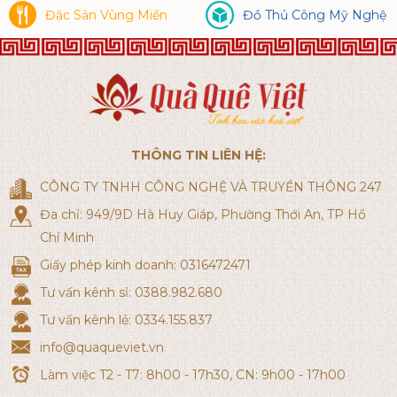
Đặc Sản Vùng Miền
Đồ Thủ Công Mỹ Nghệ
THÔNG TIN LIÊN HỆ:
CÔNG TY TNHH CÔNG NGHỆ VÀ TRUYỀN THÔNG 247
Đa chỉ: 949/9D Hà Huy Giáp, Phường Thới An, TP Hồ
Chí Minh
Giấy phép kinh doanh: 0316472471
Tư vấn kênh sỉ: 0388.982.680
Tư vấn kênh lẻ: 0334.155.837
info@quaqueviet.vn
Làm việc T2 - T7: 8h00 - 17h30, CN: 9h00 - 17h00