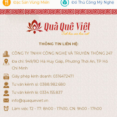
Đặc Sản Vùng Miền
Đồ Thủ Công Mỹ Nghệ
THÔNG TIN LIÊN HỆ:
CÔNG TY TNHH CÔNG NGHỆ VÀ TRUYỀN THÔNG 247
Đa chỉ: 949/9D Hà Huy Giáp, Phường Thới An, TP Hồ
Chí Minh
Giấy phép kinh doanh: 0316472471
Tư vấn kênh sỉ: 0388.982.680
Tư vấn kênh lẻ: 0334.155.837
info@quaqueviet.vn
Làm việc T2 - T7: 8h00 - 17h30, CN: 9h00 - 17h00