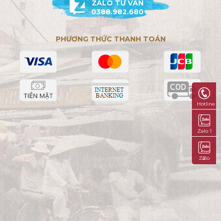
ZALO TƯ VẤN
0388.982.680
PHƯƠNG THỨC THANH TOÁN
Hotline
Zalo 1
Zalo 2