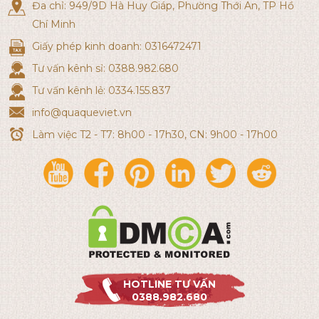
Đa chỉ: 949/9D Hà Huy Giáp, Phường Thới An, TP Hồ
Chí Minh
Giấy phép kinh doanh: 0316472471
Tư vấn kênh sỉ: 0388.982.680
Tư vấn kênh lẻ: 0334.155.837
info@quaqueviet.vn
Làm việc T2 - T7: 8h00 - 17h30, CN: 9h00 - 17h00
HOTLINE TƯ VẤN
0388.982.680