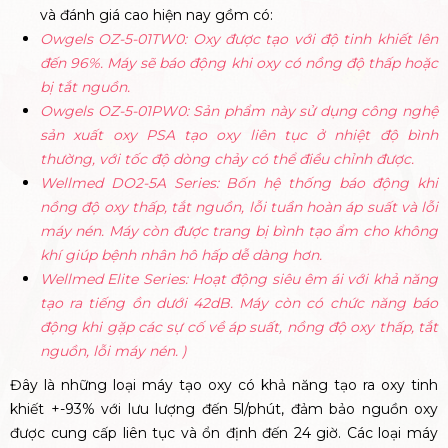
và đánh giá cao hiện nay gồm có:
Owgels OZ-5-01TW0: Oxy được tạo với độ tinh khiết lên
đến 96%. Máy sẽ báo động khi oxy có nồng độ thấp hoặc
bị tắt nguồn.
Owgels OZ-5-01PW0: Sản phẩm này sử dụng công nghệ
sản xuất oxy PSA tạo oxy liên tục ở nhiệt độ bình
thường, với tốc độ dòng chảy có thể điều chỉnh được.
Wellmed DO2-5A Series: Bốn hệ thống báo động khi
nồng độ oxy thấp, tắt nguồn, lỗi tuần hoàn áp suất và lỗi
máy nén. Máy còn được trang bị bình tạo ẩm cho không
khí giúp bệnh nhân hô hấp dễ dàng hơn.
Wellmed Elite Series: Hoạt động siêu êm ái với khả năng
tạo ra tiếng ồn dưới 42dB. Máy còn có chức năng báo
động khi gặp các sự cố về áp suất, nồng độ oxy thấp, tắt
nguồn, lỗi máy nén. )
Đây là những loại máy tạo oxy có khả năng tạo ra oxy tinh
khiết +-93% với lưu lượng đến 5l/phút, đảm bảo nguồn oxy
được cung cấp liên tục và ổn định đến 24 giờ. Các loại máy