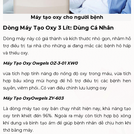
Máy tạo oxy cho người bệnh
Dòng Máy Tạo Oxy 3 Lít: Dùng Cá Nhân
Dòng máy này có giá thành và kích thước nhỏ gọn, nhằm hỗ
trợ điều trị tại nhà cho những ai đang mắc các bệnh hô hấp
và thiếu oxy.
Máy Tạo Oxy Owgels OZ-3-01 XW0
vừa tích hợp tính năng đo nồng độ oxy trong máu, vừa tích
hợp bầu xông mũi họng để hỗ trợ điều trị các bệnh hen
suyễn, viêm phổi...Có van điều chỉnh lưu lượng oxy
Máy Tạo OxyOwgels ZY-603
Là dòng máy tạo oxy bán chạy nhất hiện nay, khả năng tạo
oxy tinh khiết đến 96%. Ngoài ra máy còn tích hợp bộ xông
khí dung và bình tạo ẩm để giúp bệnh nhân dễ chịu hơn khi
thở bằng máy.