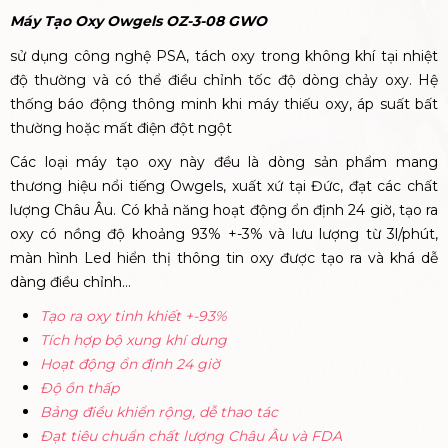
Máy Tạo Oxy Owgels OZ-3-08 GWO
sử dụng công nghệ PSA, tách oxy trong không khí tại nhiệt
độ thường và có thể điều chỉnh tốc độ dòng chảy oxy. Hệ
thống báo động thông minh khi máy thiếu oxy, áp suất bất
thường hoặc mất điện đột ngột
Các loại máy tạo oxy này đều là dòng sản phẩm mang
thương hiệu nổi tiếng Owgels, xuất xứ tại Đức, đạt các chất
lượng Châu Âu. Có khả năng hoạt động ổn định 24 giờ, tạo ra
oxy có nồng độ khoảng 93% +-3% và lưu lượng từ 3l/phút,
màn hình Led hiển thị thông tin oxy được tạo ra và khá dễ
dàng điều chỉnh…
Tạo ra oxy tinh khiết +-93%
Tích hợp bộ xung khí dung
Hoạt động ổn định 24 giờ
Độ ồn thấp
Bảng điều khiển rộng, dễ thao tác
Đạt tiêu chuẩn chất lượng Châu Âu và FDA