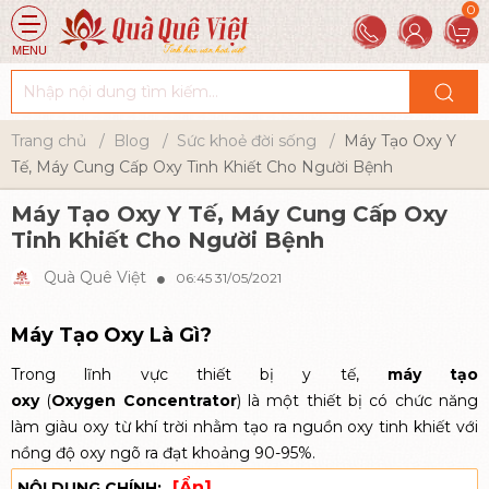
MENU
Trang chủ
Blog
Sức khoẻ đời sống
Máy Tạo Oxy Y
Tế, Máy Cung Cấp Oxy Tinh Khiết Cho Người Bệnh
Máy Tạo Oxy Y Tế, Máy Cung Cấp Oxy
Tinh Khiết Cho Người Bệnh
Quà Quê Việt
06:45 31/05/2021
Máy Tạo Oxy Là Gì?
Trong lĩnh vực thiết bị y tế,
máy tạo
oxy
(
Oxygen Concentrator
) là một thiết bị có chức năng
làm giàu oxy từ khí trời nhằm tạo ra nguồn oxy tinh khiết với
nồng độ oxy ngõ ra đạt khoảng 90-95%.
[Ẩn]
NỘI DUNG CHÍNH: