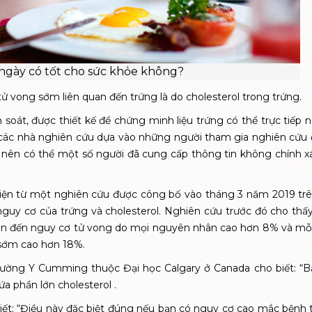
ngày có tốt cho sức khỏe không?
ử vong sớm liên quan đến trứng là do cholesterol trong trứng.
oát, được thiết kế để chứng minh liệu trứng có thể trực tiếp 
 các nhà nghiên cứu dựa vào những người tham gia nghiên cứu đ
 nên có thể một số người đã cung cấp thông tin không chính xá
hiện từ một nghiên cứu được công bố vào tháng 3 năm 2019 tr
guy cơ của trứng và cholesterol. Nghiên cứu trước đó cho thấ
uan đến nguy cơ tử vong do mọi nguyên nhân cao hơn 8% và m
 sớm cao hơn 18%.
 Trường Y Cumming thuộc Đại học Calgary ở Canada cho biết: “
ứa phần lớn cholesterol .
 biết: “Điều này đặc biệt đúng nếu bạn có nguy cơ cao mắc bệnh