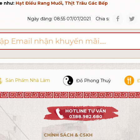
e như:
Hạt Điều Rang Muối
,
Thịt Trâu Gác Bếp
Chia s:
Ngày đăng: 08:55 07/07/2021
Sản Phẩm Nhà Làm
Đ
Đồ Phong Thuỷ
HOTLINE TƯ VẤN
0388.982.680
CHÍNH SÁCH & CSKH