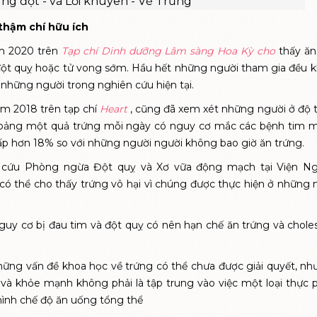
g đột - và Lời khuyên - Về Trứng
thậm chí hữu ích
m 2020 trên
Tạp chí Dinh dưỡng Lâm sàng Hoa Kỳ cho
thấy ăn
ột quỵ
hoặc tử vong sớm. Hầu hết những người tham gia đều 
 những người trong nghiên cứu hiện tại.
m 2018 trên tạp chí
Heart
, cũng đã xem xét những người ở độ t
hoảng một quả trứng mỗi ngày có nguy cơ mắc các bệnh tim 
ấp hơn 18% so với những người người không bao giờ ăn trứng.
 cứu Phòng ngừa Đột quỵ và Xơ vữa động mạch tại Viện Ng
có thể cho thấy trứng vô hại vì chúng được thực hiện ở những 
nguy cơ bị đau tim và
đột quỵ
có nên hạn chế ăn trứng và choles
hững vấn đề khoa học về trứng có thể chưa được giải quyết, nh
 và khỏe mạnh không phải là tập trung vào việc một loại thực
hình chế độ ăn uống tổng thể