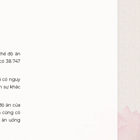
chế độ ăn
có 38.747
i có nguy
n sự khác
độ ăn của
n cũng có
h ăn uống