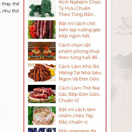
Kinh Nghiệm Chọn
 thay thế
mẫu mã và giá
Tỳ Hưu Chuẩn
 như thịt
thành
Theo Từng Bản
Mệnh
Bật mí cách chế
biến lạp xưởng gác
bếp ngon hết
phần thiên hạ
Cách chọn vật
phẩm phong thuỷ
theo từng tuổi để
thu hút tài lộc
Cách Làm Khô Bò
Miếng Tại Nhà Siêu
Ngon Và Đơn Giản
Cách Làm Thịt Nai
Gác Bếp Đơn Giản,
Chuẩn Vị
Bật mí cách làm
chẩm chéo Tây
Bắc chuẩn vị
Máy massage đa