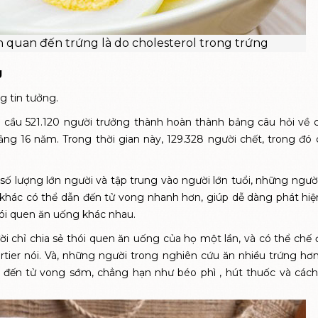
n quan đến trứng là do cholesterol trong trứng
g
g tin tưởng.
 cầu 521.120 người trưởng thành hoàn thành bảng câu hỏi về 
ảng 16 năm. Trong thời gian này, 129.328 người chết, trong đó 
ố lượng lớn người và tập trung vào người lớn tuổi, những ngườ
 khác có thể dẫn đến tử vong nhanh hơn, giúp dễ dàng phát hiệ
thói quen ăn uống khác nhau.
 chỉ chia sẻ thói quen ăn uống của họ một lần, và có thể chế 
artier nói. Và, những người trong nghiên cứu ăn nhiều trứng hơ
n đến tử vong sớm, chẳng hạn như
béo phì
, hút thuốc và các