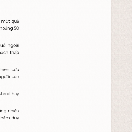
 một quả
khoảng 50
uổi ngoài
mạch thấp
hiên cứu
người còn
terol hay
ưng nhiều
 phẩm duy