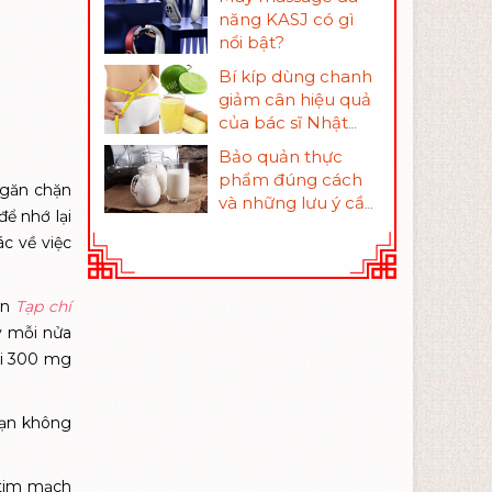
năng KASJ có gì
nổi bật?
Bí kíp dùng chanh
giảm cân hiệu quả
của bác sĩ Nhật
Bản
Bảo quản thực
phẩm đúng cách
ngăn chặn
và những lưu ý cần
ể nhớ lại
nhớ để tránh bị
c về việc
ngộ độc
ên
Tạp chí
y mỗi nửa
ỗi 300 mg
Bạn không
 tim mạch