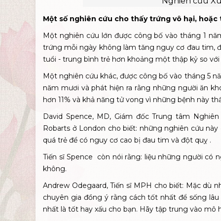
Nghiên cứu Xun
Một số nghiên cứu cho thấy trứng vô hại, hoặc 
Một
nghiên cứu
lớn được công bố vào tháng 1 nă
trứng mỗi ngày không làm tăng nguy cơ
đau tim
,
đ
tuổi - trung bình trẻ hơn khoảng một thập kỷ so với
Một
nghiên cứu
khác, được công bố vào tháng 5 nă
năm mươi và phát hiện ra rằng những người ăn k
hơn 11% và khả năng tử vong vì những bệnh này th
David Spence, MD, Giám đốc Trung tâm Nghiên
Robarts ở London cho biết: những nghiên cứu này 
quá trẻ để có nguy cơ cao bị đau tim và
đột quỵ
.
Tiến sĩ Spence còn nói rằng: liệu những người có 
không.
Andrew Odegaard, Tiến sĩ MPH
cho biết: Mặc dù n
chuyên gia đồng ý rằng cách tốt nhất để sống lâu
nhất là tốt hay xấu cho bạn. Hãy tập trung vào mô 