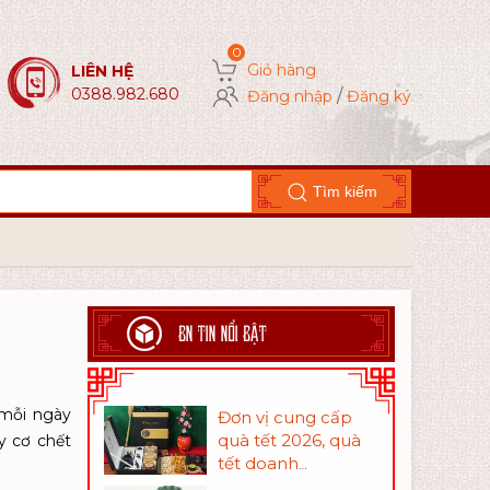
Giỏ hàng
LIÊN HỆ
0388.982.680
/
Đăng nhập
Đăng ký
Tìm kiếm
BN TIN NỔI BẬT
 mỗi ngày
Đơn vị cung cấp
quà tết 2026, quà
y cơ chết
tết doanh
nghiệp đa dạng