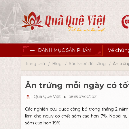
DANH MỤC SẢN PHẨM
Về chúng
Trang chủ
Blog
Sức khoẻ đời sống
Ăn trứn
Ăn trứng mỗi ngày có t
Quà Quê Việt
08:55 07/07/2021
Các
nghiên cứ
u
được công bố trong tháng 2 năm
làm cho nguy cơ chết sớm cao hơn 7%. Ngoài ra,
sớm cao hơn 19%.