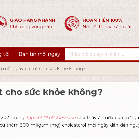
GIAO HÀNG NHANH
HOÀN TIỀN 100%
Chỉ trong vòng 24h
Nếu lỗi từ nhà sản xuất
 tôi
Bản tin mỗi ngày
g mỗi ngày có tốt cho sức khỏe không?
ốt cho sức khỏe không?
 2021 trong
tạp chí PLoS Medicine
cho thấy ăn nửa quả trứng
 cứ thêm 300 miligam (mg) cholesterol mỗi ngày dẫn đến ngu