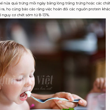
hế nửa quả trứng mỗi ngày bằng lòng trắng trứng hoặc các chất
a, họ cũng báo cáo rằng việc hoán đổi các nguồn protein khác,
hế nguy cơ chết sớm từ 8-13%.