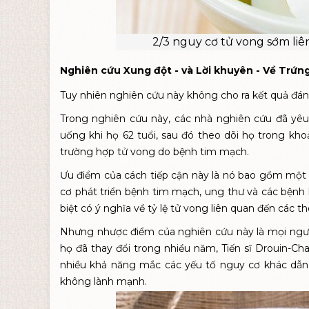
2/3 nguy cơ tử vong sớm liê
Nghiên cứu Xung đột - và Lời khuyên - Về Trứn
Tuy nhiên nghiên cứu này không cho ra kết quả đán
Trong nghiên cứu này, các nhà nghiên cứu đã yêu
uống khi họ 62 tuổi, sau đó theo dõi họ trong kho
trường hợp tử vong do bệnh tim mạch.
Ưu điểm của cách tiếp cận này là nó bao gồm một s
cơ phát triển bệnh tim mạch, ung thư và các bệnh
biệt có ý nghĩa về tỷ lệ tử vong liên quan đến các 
Nhưng nhược điểm của nghiên cứu này là mọi người
họ đã thay đổi trong nhiều năm, Tiến sĩ Drouin-Ch
nhiều khả năng mắc các yếu tố nguy cơ khác dẫ
không lành mạnh.