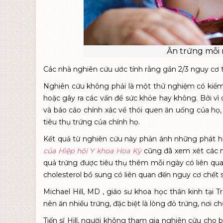
Ăn trứng mỗi 
Các nhà nghiên cứu ước tính rằng gần 2/3 nguy cơ t
Nghiên cứu không phải là một thử nghiệm có kiểm s
hoặc gây ra các vấn đề sức khỏe hay không. Bởi vì
và báo cáo chính xác về thói quen ăn uống của họ,
tiêu thụ trứng của chính họ.
Kết quả từ nghiên cứu này phản ánh những phát 
của Hiệp hội Y khoa Hoa Kỳ
cũng đã xem xét các n
quả trứng được tiêu thụ thêm mỗi ngày có liên q
cholesterol bổ sung có liên quan đến nguy cơ chết
Michael Hill, MD
, giáo sư khoa học thần kinh tại
nên ăn nhiều trứng, đặc biệt là lòng đỏ trứng, nơi ch
Tiến sĩ Hill, người không tham gia nghiên cứu cho