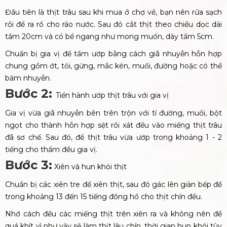
Đầu tiên là thịt trâu sau khi mua ở chợ về, bạn nên rửa sạch
rồi để ra rổ cho ráo nước. Sau đó cắt thịt theo chiều dọc dài
tầm 20cm và có bề ngang như mong muốn, dày tầm 5cm.
Chuẩn bị gia vị để tẩm ướp bằng cách giã nhuyễn hỗn hợp
chung gồm ớt, tỏi, gừng, mắc kén, muối, đường hoặc có thể
băm nhuyễn.
Bước 2:
Tiến hành ướp thịt trâu với gia vị
Gia vị vừa giã nhuyễn bên trên trộn với tí đường, muối, bột
ngọt cho thành hỗn hợp sệt rồi xát đều vào miếng thịt trâu
đã sơ chế. Sau đó, để thịt trâu vừa ướp trong khoảng 1 - 2
tiếng cho thấm đều gia vị.
Bước 3:
Xiên và hun khói thịt
Chuẩn bị các xiên tre để xiên thịt, sau đó gác lên giàn bếp để
trong khoảng 13 đến 15 tiếng đồng hồ cho thịt chín đều.
Nhớ cách đều các miếng thịt trên xiên ra và không nên để
quá khít vì như vậy sẽ làm thịt lâu chín, thời gian hun khói tùy