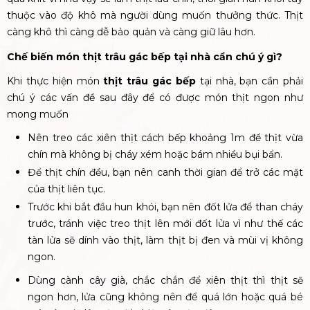
thuộc vào độ khô mà người dùng muốn thưởng thức. Thịt
càng khô thì càng dễ bảo quản và càng giữ lâu hơn.
Chế biến món thịt trâu gác bếp tại nhà cần chú ý gì?
Khi thực hiện món
thịt trâu gác bếp
tại nhà, bạn cần phải
chú ý các vấn đề sau đây để có được món thịt ngon như
mong muốn
Nên treo các xiên thịt cách bếp khoảng 1m để thịt vừa
chín mà không bị cháy xém hoặc bám nhiều bụi bẩn.
Để thịt chín đều, bạn nên canh thời gian để trở các mặt
của thịt liên tục.
Trước khi bắt đầu hun khói, bạn nên đốt lửa để than cháy
trước, tránh việc treo thịt lên mới đốt lửa vì như thế các
tàn lửa sẽ dính vào thịt, làm thịt bị đen và mùi vị không
ngon.
Dùng cành cây già, chắc chắn để xiên thịt thì thịt sẽ
ngon hơn, lửa cũng không nên để quá lớn hoặc quá bé