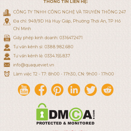
THÔNG TIN LIÊN HỆ:
CÔNG TY TNHH CÔNG NGHỆ VÀ TRUYỀN THÔNG 247
Đa chỉ: 949/9D Hà Huy Giáp, Phường Thới An, TP Hồ
Chí Minh
Giấy phép kinh doanh: 0316472471
Tư vấn kênh sỉ: 0388.982.680
Tư vấn kênh lẻ: 0334.155.837
info@quaqueviet.vn
Làm việc T2 - T7: 8h00 - 17h30, CN: 9h00 - 17h00