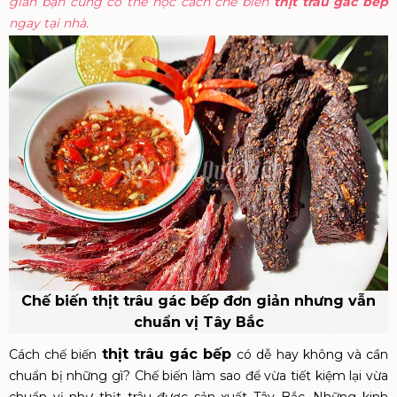
gian bạn cũng có thể học cách chế biến
thịt trâu gác bếp
ngay tại nhà.
Chế biến thịt trâu gác bếp đơn giản nhưng vẫn
chuẩn vị Tây Bắc
thịt trâu gác bếp
Cách chế biến
có dễ hay không và cần
chuẩn bị những gì? Chế biến làm sao để vừa tiết kiệm lại vừa
chuẩn vị như thịt trâu được sản xuất Tây Bắc. Những kinh