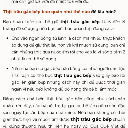
mà cần giữ lửa vừa để nhiệt tỏa vừa đủ.
Thịt trâu gác bếp bảo quản như thế nào
để lâu hơn?
Bạn hoàn toàn có thể giữ
thịt trâu gác bếp
từ 6 đến 8
tháng để sử dụng nếu bạn biết bảo quản thịt đúng cách
Cho vào ngăn đông tủ lạnh là cách mà nhiều thực khách
áp dụng để giữ thịt lâu hơn và khi muốn sử dụng, bạn chỉ
cần nhúng thịt qua nước ấm rồi cho vào lò vi sóng tầm 2
phút là có thể sử dụng.
Nếu nhà bạn có gác bếp nấu bằng củi như người dân tộc
Thái, bạn có thể bọc
thịt trâu gác bếp
vào giấy báo rồi
gác lên giàn bếp nhưng cách này chỉ để được thời gian
ngắn vì nếu bếp không đủ độ nóng thì dễ bị ẩm mốc.
Bằng cách chế biến thịt trâu gác bếp cũng như cách bảo
quản trên đây, các bà nội trợ tại gia có thể làm nên món đặc
sản ngay tại căn bếp của nhà mình. Nếu bạn không có thời
thịt trâu gác bếp
gian thực hiện và muốn tìm được
chuẩn
vị, đúng thương hiệu thì liên hệ ngay với Quà Quê Việt để