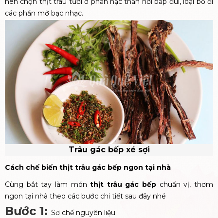
nên chọn thịt trâu tươi ở phần nạc thăn nơi bắp đùi, loại bỏ đi
các phần mỡ bạc nhạc.
Trâu gác bếp xé sợi
Cách chế biến thịt trâu gác bếp ngon tại nhà
Cùng bắt tay làm món
thịt trâu gác bếp
chuẩn vị, thơm
ngon tại nhà theo các bước chi tiết sau đây nhé
Bước 1:
Sơ chế nguyên liệu