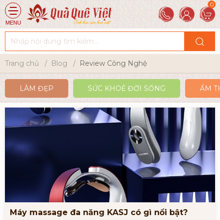
MENU
Trang chủ
Blog
Review Công Nghệ
LÀM ĐẸP
SỨC KHOẺ ĐỜI SỐNG
ẨM T
Máy massage đa năng KASJ có gì nổi bật?