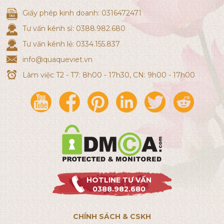
Giấy phép kinh doanh: 0316472471
Tư vấn kênh sỉ: 0388.982.680
Tư vấn kênh lẻ: 0334.155.837
info@quaqueviet.vn
Làm việc T2 - T7: 8h00 - 17h30, CN: 9h00 - 17h00
HOTLINE TƯ VẤN
0388.982.680
CHÍNH SÁCH & CSKH