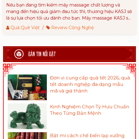
Nếu bạn đang tìm kiếm máy massage chất lượng và
mang đến hiệu quả giảm đau tức thì, thương hiệu KASJ sẽ
là sự lựa chọn tối ưu dành cho bạn. Máy massage KASJ sẽ
cải thiện và nâng tầm chất lượng cuộc sống của bạn.
Quà Quê Việt
/
Review Công Nghệ
BẢN TIN NỔI BẬT
Đơn vị cung cấp quà tết 2026, quà
tết doanh nghiệp đa dạng mẫu
mã và giá thành
Kinh Nghiệm Chọn Tỳ Hưu Chuẩn
Theo Từng Bản Mệnh
Bật mí cách chế biến lạp xưởng