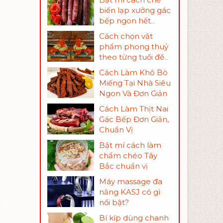
biến lạp xưởng gác
bếp ngon hết
phần thiên hạ
Cách chọn vật
phẩm phong thuỷ
theo từng tuổi để
thu hút tài lộc
Cách Làm Khô Bò
Miếng Tại Nhà Siêu
Ngon Và Đơn Giản
Cách Làm Thịt Nai
Gác Bếp Đơn Giản,
Chuẩn Vị
Bật mí cách làm
chẩm chéo Tây
Bắc chuẩn vị
Máy massage đa
năng KASJ có gì
nổi bật?
Bí kíp dùng chanh