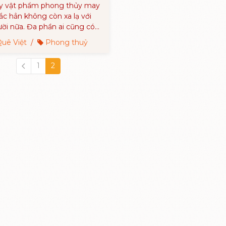
ử dụng
ay vật phẩm phong thủy may
c hẳn không còn xa lạ với
ời nữa. Đa phần ai cũng có
cho mình một vật phẩm phong
uê Việt
/
Phong thuỷ
 đặc biệt là những người làm
anh thì càng sử dụng nhiều
1
2