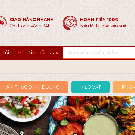
GIAO HÀNG NHANH
HOÀN TIỀN 100%
Chỉ trong vòng 24h
Nếu lỗi từ nhà sản xuất
 tôi
Bản tin mỗi ngày
ẨM THỰC DINH DƯỠNG
MẸO VẶT
PHON