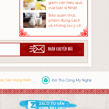
giảm cân hiệu quả
của bác sĩ Nhật
Bản
Bảo quản thực
phẩm đúng cách
và những lưu ý cần
nhớ để tránh bị
ngộ độc
NHẬN KHUYẾN MÃI
ặc Sản Vùng Miền
Đồ Thủ Công Mỹ Nghệ
ZALO TƯ VẤN
0388.982.680