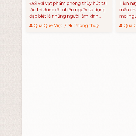
chủ
khi s
Đối với vật phẩm phong thủy hút tài
Hiện n
lộc thì được rất nhiều người sử dụng
mắn chắ
đặc biệt là những người làm kinh
mọi ngư
doanh. Vật phẩm phong thủy hút tài
riêng 
Quà Quê Việt
/
Phong thuỷ
Quà Q
lộc sẽ mang lại may mắn, bình an và
thủy và
thịnh vượng cho gia chủ.
kinh do
hơn.