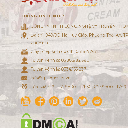
THÔNG TIN LIÊN HỆ:
CÔNG TY TNHH CÔNG NGHỆ VÀ TRUYỀN THÔN
Đa chỉ: 949/9D Hà Huy Giáp, Phường Thới An, T
Chí Minh
Giấy phép kinh doanh: 0316472471
Tư vấn kênh sỉ: 0388.982.680
Tư vấn kênh lẻ: 0334.155.837
info@quaqueviet.vn
Làm việc T2 - T7: 8h00 - 17h30, CN: 9h00 - 17h0