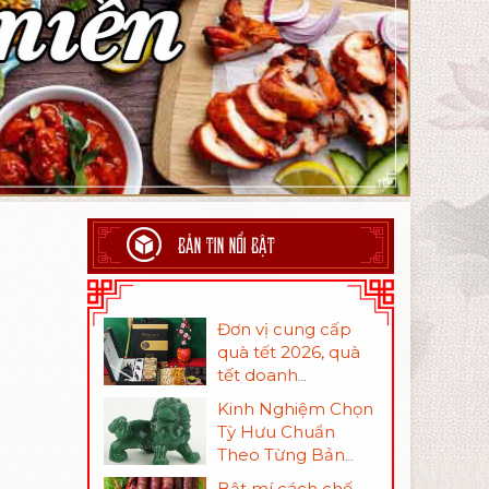
BẢN TIN NỔI BẬT
Đơn vị cung cấp
quà tết 2026, quà
tết doanh
nghiệp đa dạng
Kinh Nghiệm Chọn
mẫu mã và giá
Tỳ Hưu Chuẩn
thành
Theo Từng Bản
Mệnh
Bật mí cách chế