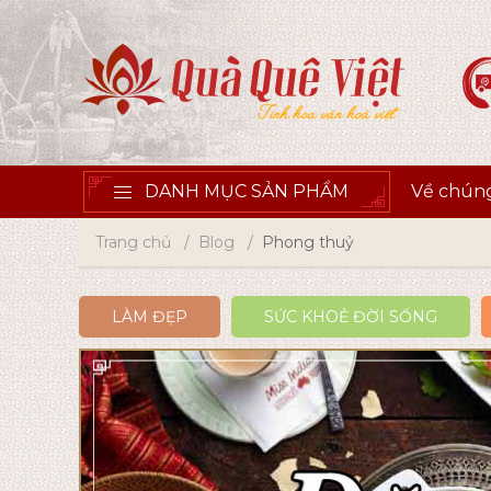
DANH MỤC SẢN PHẨM
Về chúng
Trang chủ
Blog
Phong thuỷ
LÀM ĐẸP
SỨC KHOẺ ĐỜI SỐNG