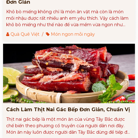
Đơn Giản
Khô bò miếng không chỉ là món ăn vặt mà còn là món
mồi nhậu được rất nhiều anh em yêu thích. Vậy cách làm
khô bò miếng như thế nào để vừa mềm vừa ngon như
ngoài tiệm. Chúng ta hãy cùng tìm hiểu trong bài viết dưới
Quà Quê Việt
/
Món ngon mỗi ngày
đây nhé.
Cách Làm Thịt Nai Gác Bếp Đơn Giản, Chuẩn Vị
Thịt nai gác bếp là một món ăn của vùng Tây Bắc được
chế biến theo phương cổ truyền của người dân nơi đây.
Món ăn này luôn được người dân Tây Bắc dùng để tiếp đãi