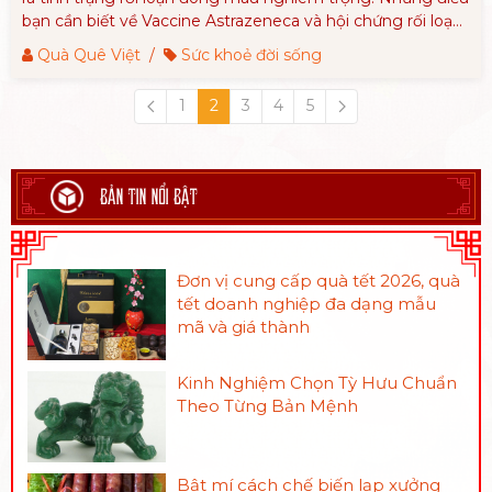
bạn cần biết về Vaccine Astrazeneca và hội chứng rối loạn
đông máu.
Quà Quê Việt
/
Sức khoẻ đời sống
1
2
3
4
5
BẢN TIN NỔI BẬT
Đơn vị cung cấp quà tết 2026, quà
tết doanh nghiệp đa dạng mẫu
mã và giá thành
Kinh Nghiệm Chọn Tỳ Hưu Chuẩn
Theo Từng Bản Mệnh
Bật mí cách chế biến lạp xưởng