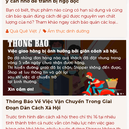
ý cần nhớ để tránh bị ngộ độc
Bạn có biết, thực phẩm nào cũng có hạn sử dụng và cũng
cần bảo quản đúng cách để giữ được nguyên vẹn chất
lượng của nó? Tham khảo ngay cách bảo quản các loại
thực phẩm trong bài viết dưới đây để tránh bị ngộ độc
Quà Quê Việt
/
Ẩm thực dinh dưỡng
nhé!
Thông Báo Về Việc Vận Chuyển Trong Giai
Đoạn Dãn Cách Xã Hội
Trước tình hình dãn cách xã hội theo chỉ thị 16 tại nhiều
tĩnh thành trên cả nước vẫn còn hiệu lực nên việc giao
hàng gặp khó khăn, nhiều tuyến đường Shipper không thể