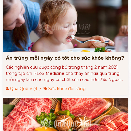
Ăn trứng mỗi ngày có tốt cho sức khỏe không?
​​​​​​​Các nghiên cứu được công bố trong tháng 2 năm 2021
trong tạp chí PLoS Medicine cho thấy ăn nửa quả trứng
mỗi ngày làm cho nguy cơ chết sớm cao hơn 7%. Ngoài
ra, cứ thêm 300 miligam (mg) cholesterol mỗi ngày dẫn
Quà Quê Việt
/
Sức khoẻ đời sống
đến nguy cơ chết sớm cao hơn 19%.