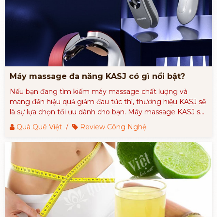
Máy massage đa năng KASJ có gì nổi bật?
Nếu bạn đang tìm kiếm máy massage chất lượng và
mang đến hiệu quả giảm đau tức thì, thương hiệu KASJ sẽ
là sự lựa chọn tối ưu dành cho bạn. Máy massage KASJ sẽ
cải thiện và nâng tầm chất lượng cuộc sống của bạn.
Quà Quê Việt
/
Review Công Nghệ