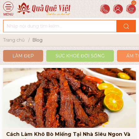
MENU
Trang chủ
Blog
LÀM ĐẸP
SỨC KHOẺ ĐỜI SỐNG
ẨM T
Cách Làm Khô Bò Miếng Tại Nhà Siêu Ngon Và