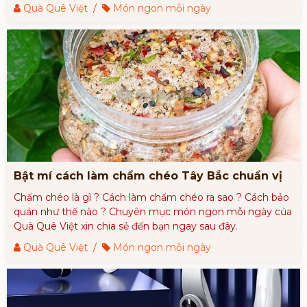
khách để thể hiện lòng hiếu khách. Vậy cách làm thịt nai
Quà Quê Việt
/
Món ngon mỗi ngày
gác bếp có khó không, chúng ta cùng tìm hiểu trong bài
viết dưới đây nhé.
Bật mí cách làm chẩm chéo Tây Bắc chuẩn vị
Chẩm chéo là gì ? Cách làm chẩm chéo ra sao ? Cách bảo
quản như thế nào ? Chuyên mục món ngon mỗi ngày của
Quà Quê Việt xin chia sẻ đến bạn ngay sau đây.
Quà Quê Việt
/
Món ngon mỗi ngày