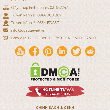
Chí Minh
Giấy phép kinh doanh: 0316472471
Tư vấn kênh sỉ: 0966.080.867
Tư vấn kênh lẻ: 0334.155.837
info@quaqueviet.vn
Làm việc T2 - T7: 8h00 - 17h30, CN: 9h00 - 17h00
HOTLINE TƯ VẤN
0334.155.837
CHÍNH SÁCH & CSKH