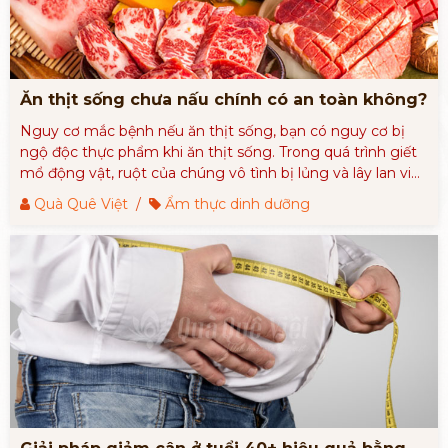
Ăn thịt sống chưa nấu chính có an toàn không?
Nguy cơ mắc bệnh nếu ăn thịt sống, bạn có nguy cơ bị
ngộ độc thực phẩm khi ăn thịt sống. Trong quá trình giết
mổ động vật, ruột của chúng vô tình bị lủng và lây lan vi
khuẩn ra bên ngoài.
Quà Quê Việt
/
Ẩm thực dinh dưỡng