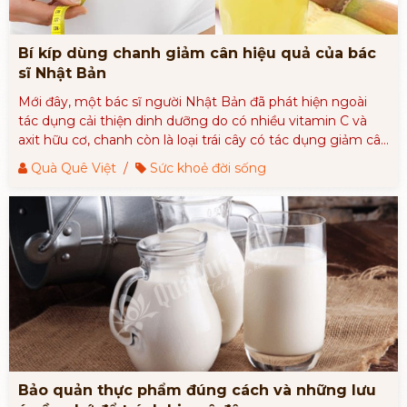
Bí kíp dùng chanh giảm cân hiệu quả của bác
sĩ Nhật Bản
Mới đây, một bác sĩ người Nhật Bản đã phát hiện ngoài
tác dụng cải thiện dinh dưỡng do có nhiều vitamin C và
axit hữu cơ, chanh còn là loại trái cây có tác dụng giảm cân
hiệu quả.
Quà Quê Việt
/
Sức khoẻ đời sống
Bảo quản thực phẩm đúng cách và những lưu