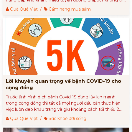
vào được.
Quà Quê Việt
/
Cẩm nang mua sắm
Lời khuyên quan trọng về bệnh COVID-19 cho
cộng đồng
Trước tình hình dịch bệnh Covid-19 đang lây lan mạnh
trong cộng đồng thì tất cả mọi người đều cần thực hiện
việc luôn đeo khẩu trang và giữ khoảng cách tối thiểu 2
mét với người đối diện, nếu là nơi làm việc văn phòng, nhà
Quà Quê Việt
/
Sức khoẻ đời sống
ở...cần tạo không gian thoáng mát, thường xuyên rửa tay
sát khuẩn sau khi đã tiếp xúc với bất cứ một đồ vật nào.